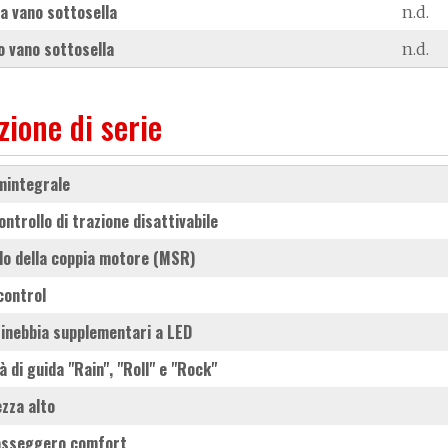
a vano sottosella
n.d.
 vano sottosella
n.d.
zione di serie
mintegrale
Controllo di trazione disattivabile
llo della coppia motore (MSR)
 control
ntinebbia supplementari a LED
tà di guida "Rain", "Roll" e "Rock"
ezza alto
passeggero comfort