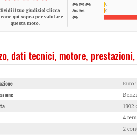
0
ividi il tuo giudizio! Clicca
0
 icone qui sopra per valutare
questa moto.
zo, dati tecnici, motore, prestazioni,
e
azione
Euro 
azione
Benz
ata
1802 
4 tem
2 con