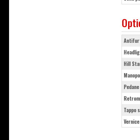
Opti
antifu
Headli
Hill S
manopo
pedane
retrom
tappo 
vernic