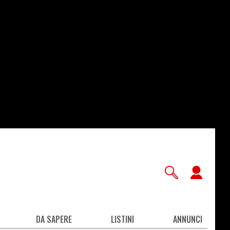
User
accou
men
DA SAPERE
LISTINI
ANNUNCI