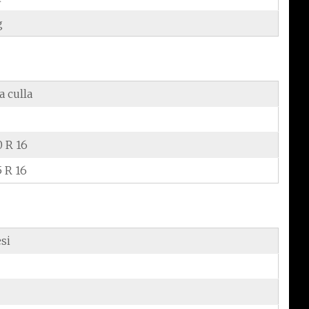
g
a culla
0 R 16
5 R 16
si