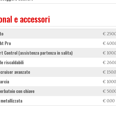
onal e accessori
rto
€ 250.
ght Pro
€ 400.
tart Control (assistenza partenza in salita)
€ 100.
le riscaldabili
€ 260.
 cruiser avanzate
€ 150.
arcia
€ 1000
serbatoio con chiave
€ 50.0
e metallizzata
€ 0.00