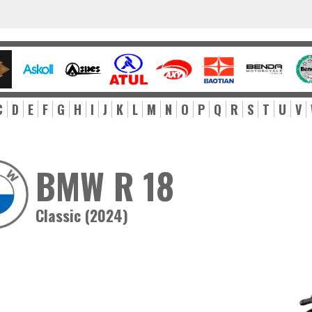
C
D
E
F
G
H
I
J
K
L
M
N
O
P
Q
R
S
T
U
V
BMW R 18
Classic (2024)