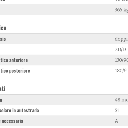
365 k
ica
laio
doppi
2D/D
tico anteriore
130/9
tico posteriore
180/6
ati
a
48 me
colare in autostrada
Si
 necessaria
A