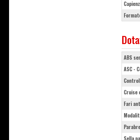
Capienz
Formato
Dota
ABS se
ASC - 
contro
cruise
fari a
modali
parabr
sella 