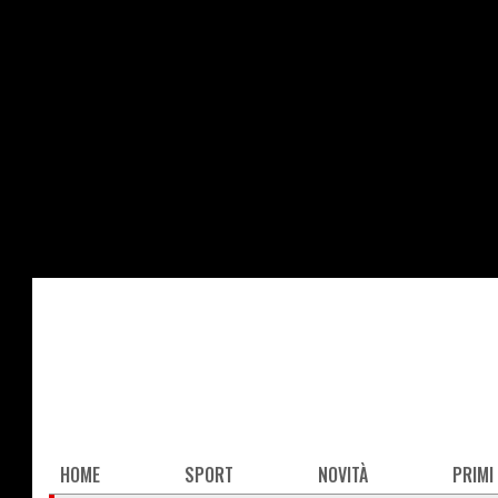
Salta
al
contenuto
principale
Main
HOME
SPORT
NOVITÀ
PRIMI
navigation