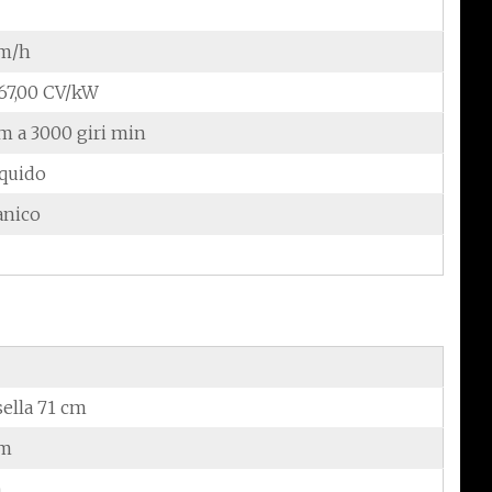
km/h
/67,00 CV/kW
m a 3000 giri min
iquido
anico
sella 71 cm
cm
m