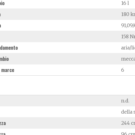
oio
16 l
à
180 
a
91,09
158 N
ddamento
aria/l
mbio
mecc
 marce
6
n.d.
della 
zza
244 
zza
96 c