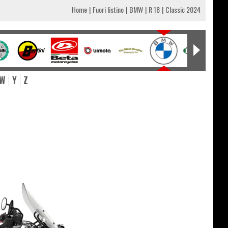
Home
Fuori listino
BMW
R 18
Classic 2024
W
Y
Z