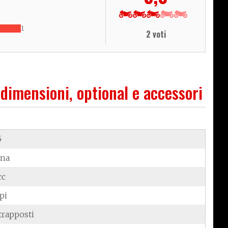
1
2 voti
 dimensioni, optional e accessori
5
ina
cc
pi
trapposti