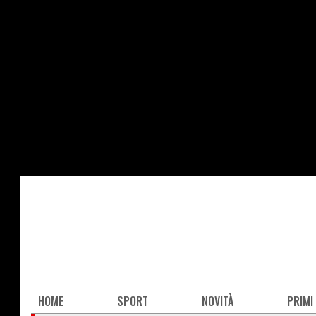
Salta
al
contenuto
principale
Main
HOME
SPORT
NOVITÀ
PRIMI
navigation