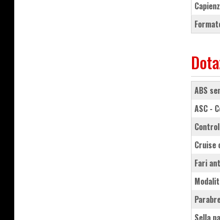
Capienz
Formato
Dota
ABS se
ASC - 
contro
cruise
fari a
modali
parabr
sella 