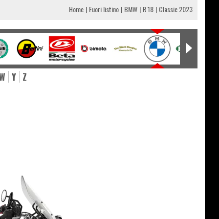
Home
Fuori listino
BMW
R 18
Classic 2023
W
Y
Z