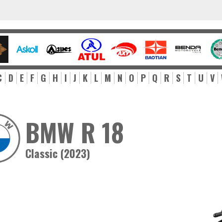
C
D
E
F
G
H
I
J
K
L
M
N
O
P
Q
R
S
T
U
V
BMW R 18
Classic (2023)