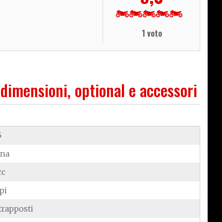
1 voto
 dimensioni, optional e accessori
5
ina
cc
pi
trapposti