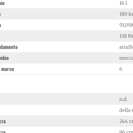
oio
16 l
à
180 
a
91,09
158 N
ddamento
aria/l
mbio
mecc
 marce
6
n.d.
della 
zza
244 
zza
96 c