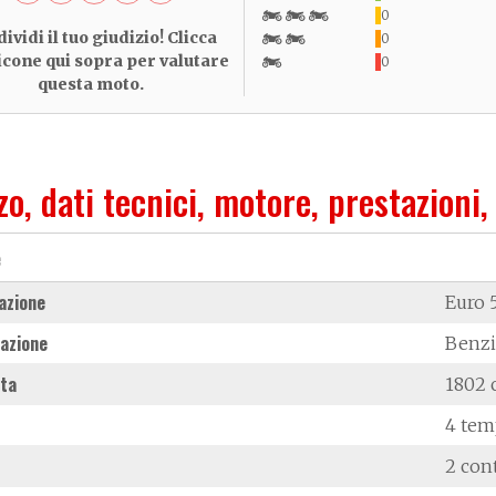
0
ividi il tuo giudizio! Clicca
0
 icone qui sopra per valutare
0
questa moto.
zo, dati tecnici, motore, prestazioni,
e
azione
Euro 
azione
Benz
ata
1802 
4 tem
2 con