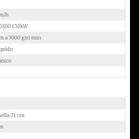
km/h
/67,00 CV/kW
m a 3000 giri min
iquido
anico
sella 71 cm
cm
m