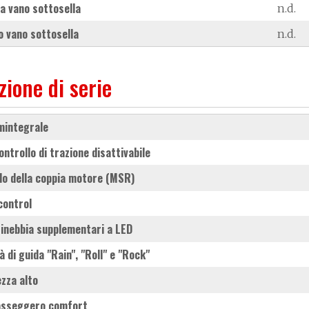
a vano sottosella
n.d.
 vano sottosella
n.d.
zione di serie
mintegrale
Controllo di trazione disattivabile
llo della coppia motore (MSR)
 control
ntinebbia supplementari a LED
tà di guida "Rain", "Roll" e "Rock"
ezza alto
passeggero comfort