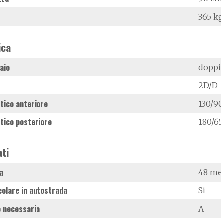
365 k
ica
laio
doppi
2D/D
tico anteriore
130/9
tico posteriore
180/6
ati
a
48 me
colare in autostrada
Si
 necessaria
A