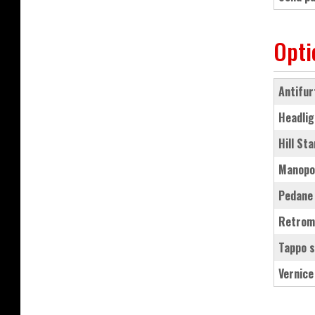
Opti
antifu
Headli
Hill S
manopo
pedane
retrom
tappo 
vernic