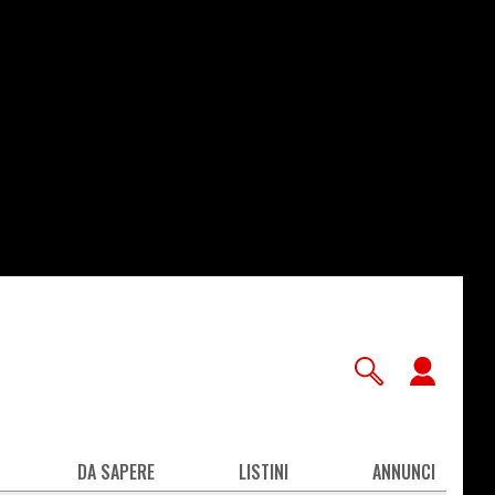
User
accou
men
DA SAPERE
LISTINI
ANNUNCI