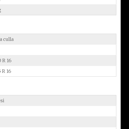
g
a culla
0 R 16
5 R 16
si