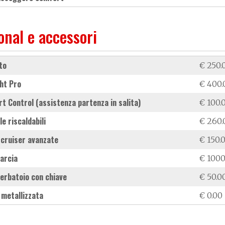
onal e accessori
rto
€ 250.
ght Pro
€ 400.
tart Control (assistenza partenza in salita)
€ 100.
le riscaldabili
€ 260.
 cruiser avanzate
€ 150.
arcia
€ 1000
serbatoio con chiave
€ 50.0
e metallizzata
€ 0.00