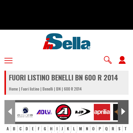
Salta
al
contenuto
principale
U
a
FUORI LISTINO BENELLI BN 600 R 2014
m
Home
Fuori listino
Benelli
BN
600 R 2014
A
B
C
D
E
F
G
H
I
J
K
L
M
N
O
P
Q
R
S
T