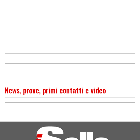
News, prove, primi contatti e video
PROVA
Sembra cattiva, ma è facile
per tutti