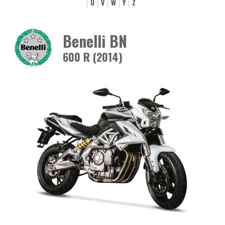
U
V
W
Y
Z
Benelli BN
600 R (2014)