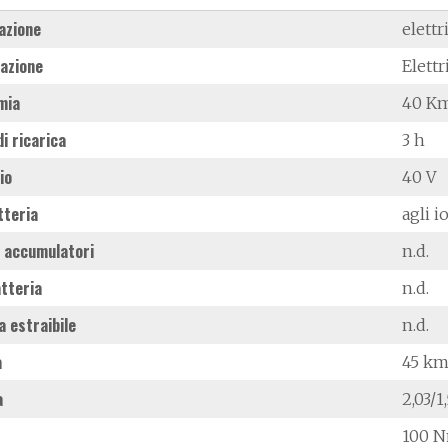
azione
elettr
azione
Elettr
mia
40 K
i ricarica
3 h
io
40 V
tteria
agli io
 accumulatori
n.d.
tteria
n.d.
a estraibile
n.d.
à
45 km
a
2,03/
100 