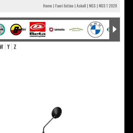
Home
Fuori listino
Askoll
NGS
NGS 1 2020
W
Y
Z