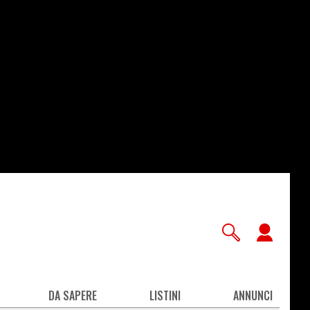
User
accou
men
DA SAPERE
LISTINI
ANNUNCI