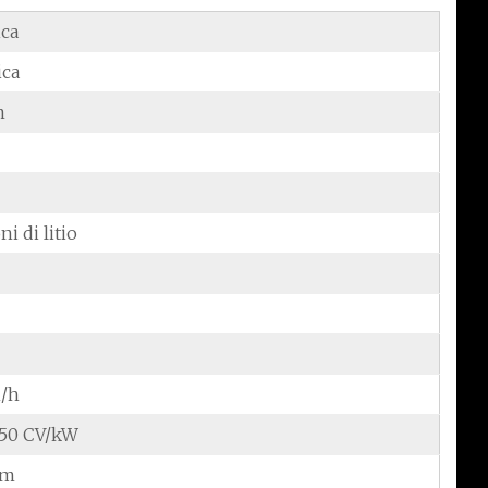
ica
ica
m
ni di litio
/h
1,50 CV/kW
Nm