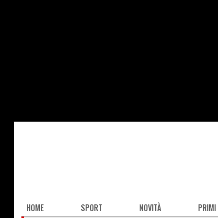
Salta
al
contenuto
principale
Main
HOME
SPORT
NOVITÀ
PRIMI
navigation