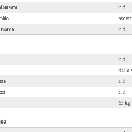
ddamento
n.d.
mbio
assen
 marce
n.d.
n.d.
della 
zza
n.d.
zza
n.d.
63 kg
ica