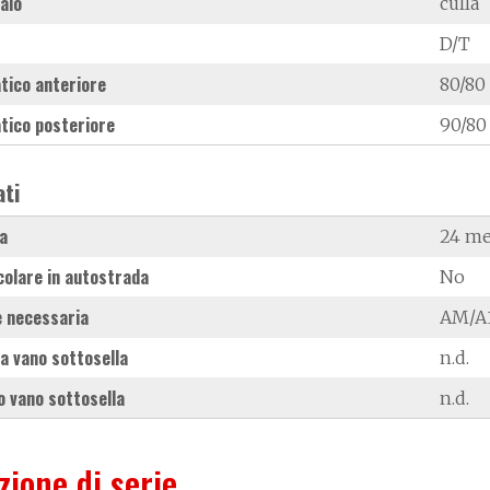
laio
culla
D/T
tico anteriore
80/80
tico posteriore
90/80
ati
a
24 me
colare in autostrada
No
 necessaria
AM/A1
a vano sottosella
n.d.
 vano sottosella
n.d.
zione di serie