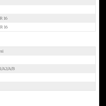
 R 16
 R 16
si
/A2/A/B