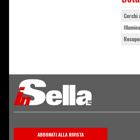
cerchi
illumin
recupe
ABBONATI ALLA RIVISTA