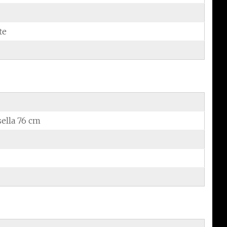
te
sella 76 cm