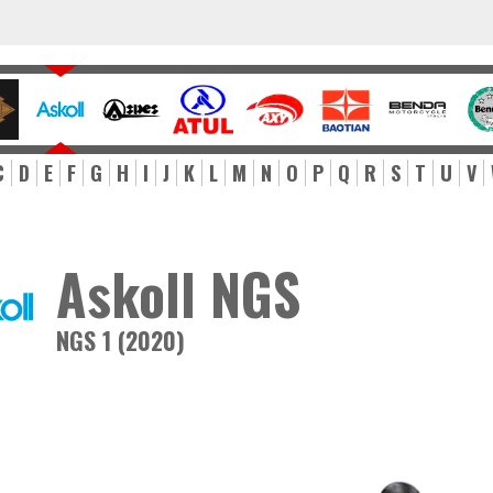
C
D
E
F
G
H
I
J
K
L
M
N
O
P
Q
R
S
T
U
V
Askoll NGS
NGS 1 (2020)