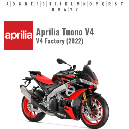
A
B
C
D
E
F
G
H
I
J
K
L
M
N
O
P
Q
R
S
T
U
V
W
Y
Z
Aprilia Tuono V4
V4 Factory (2022)