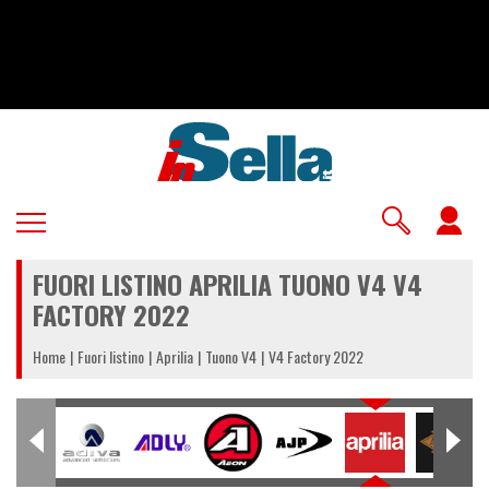
Salta
al
contenuto
principale
U
a
FUORI LISTINO APRILIA TUONO V4 V4
m
FACTORY 2022
Home
Fuori listino
Aprilia
Tuono V4
V4 Factory 2022