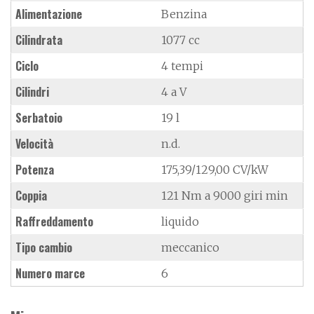
Alimentazione
Benzina
Cilindrata
1077 cc
Ciclo
4 tempi
Cilindri
4 a V
Serbatoio
19 l
Velocità
n.d.
Potenza
175,39/129,00 CV/kW
Coppia
121 Nm a 9000 giri min
Raffreddamento
liquido
Tipo cambio
meccanico
Numero marce
6