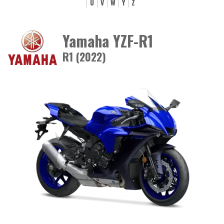
U
V
W
Y
Z
Yamaha YZF-R1
R1 (2022)