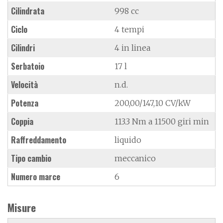
Cilindrata
998 cc
Ciclo
4 tempi
Cilindri
4 in linea
Serbatoio
17 l
Velocità
n.d.
Potenza
200,00/147,10 CV/kW
Coppia
113.3 Nm a 11500 giri min
Raffreddamento
liquido
Tipo cambio
meccanico
Numero marce
6
Misure