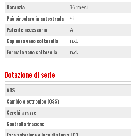
Garanzia
36 mesi
Può circolare in autostrada
Si
Patente necessaria
A
Capienza vano sottosella
n.d.
Formato vano sottosella
n.d.
Dotazione di serie
ABS
cambio elettronico (QSS)
cerchi a razze
controllo trazione
faro anteriore e luce di stop a LED