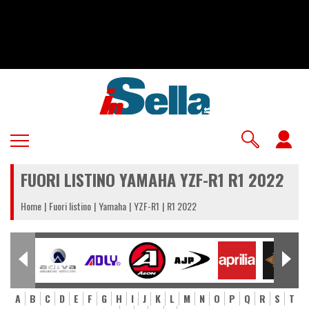
Salta
al
contenuto
principale
U
a
FUORI LISTINO YAMAHA YZF-R1 R1 2022
m
Home
Fuori listino
Yamaha
YZF-R1
R1 2022
A
B
C
D
E
F
G
H
I
J
K
L
M
N
O
P
Q
R
S
T