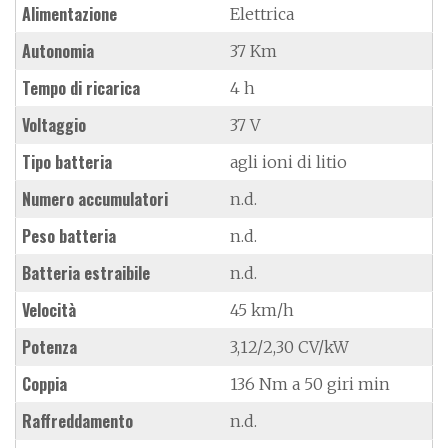
Alimentazione
Elettrica
Autonomia
37 Km
Tempo di ricarica
4 h
Voltaggio
37 V
Tipo batteria
agli ioni di litio
Numero accumulatori
n.d.
Peso batteria
n.d.
Batteria estraibile
n.d.
Velocità
45 km/h
Potenza
3,12/2,30 CV/kW
Coppia
136 Nm a 50 giri min
Raffreddamento
n.d.