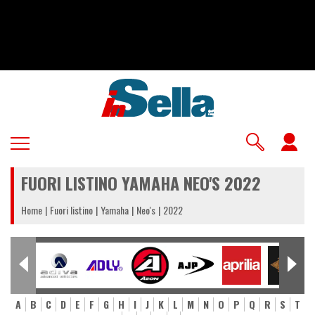
Salta
al
contenuto
principale
U
a
FUORI LISTINO YAMAHA NEO'S 2022
m
Home
Fuori listino
Yamaha
Neo's
2022
A
B
C
D
E
F
G
H
I
J
K
L
M
N
O
P
Q
R
S
T