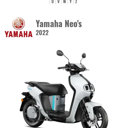
U
V
W
Y
Z
Yamaha Neo's
2022