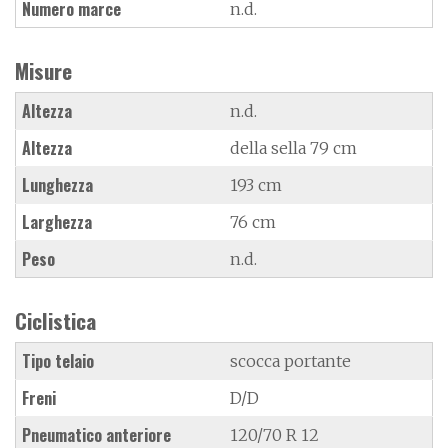
Numero marce
n.d.
Misure
Altezza
n.d.
Altezza
della sella 79 cm
Lunghezza
193 cm
Larghezza
76 cm
Peso
n.d.
Ciclistica
Tipo telaio
scocca portante
Freni
D/D
Pneumatico anteriore
120/70 R 12