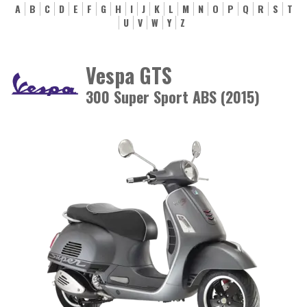
A
B
C
D
E
F
G
H
I
J
K
L
M
N
O
P
Q
R
S
T
U
V
W
Y
Z
Vespa GTS
300 Super Sport ABS (2015)