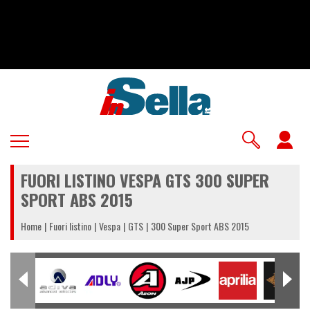
Salta
al
contenuto
principale
U
a
FUORI LISTINO VESPA GTS 300 SUPER
m
SPORT ABS 2015
Home
Fuori listino
Vespa
GTS
300 Super Sport ABS 2015