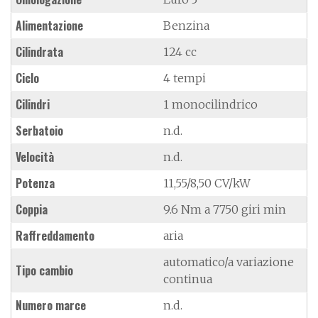
Alimentazione
Benzina
Cilindrata
124 cc
Ciclo
4 tempi
Cilindri
1 monocilindrico
Serbatoio
n.d.
Velocità
n.d.
Potenza
11,55/8,50 CV/kW
Coppia
9.6 Nm a 7750 giri min
Raffreddamento
aria
automatico/a variazione
Tipo cambio
continua
Numero marce
n.d.