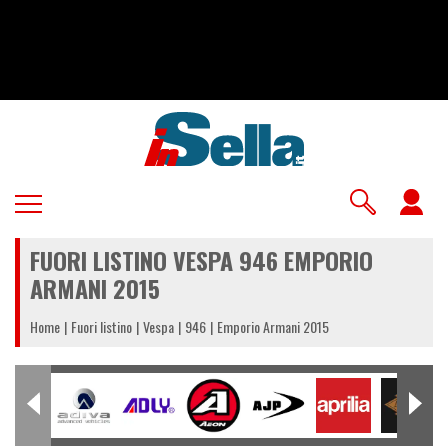
Salta
al
contenuto
principale
U
a
FUORI LISTINO VESPA 946 EMPORIO
m
ARMANI 2015
Home
Fuori listino
Vespa
946
Emporio Armani 2015