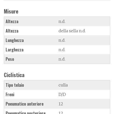
Misure
Altezza
n.d.
Altezza
della sella n.d.
Lunghezza
n.d.
Larghezza
n.d.
Peso
n.d.
Ciclistica
Tipo telaio
culla
Freni
D/D
Pneumatico anteriore
12
Pneumatico posteriore
12