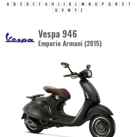
A
B
C
D
E
F
G
H
I
J
K
L
M
N
O
P
Q
R
S
T
U
V
W
Y
Z
Vespa 946
Emporio Armani (2015)