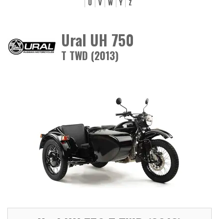
U
V
W
Y
Z
Ural UH 750
T TWD (2013)