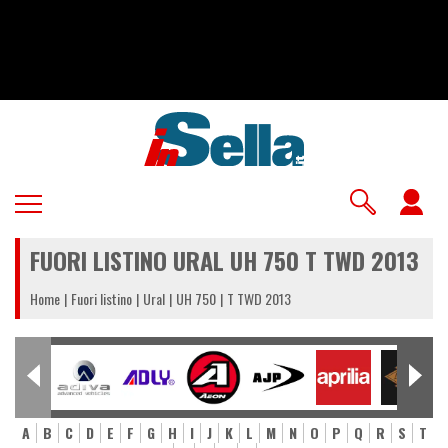
Salta
al
contenuto
principale
U
a
FUORI LISTINO URAL UH 750 T TWD 2013
m
Home
Fuori listino
Ural
UH 750
T TWD 2013
A
B
C
D
E
F
G
H
I
J
K
L
M
N
O
P
Q
R
S
T