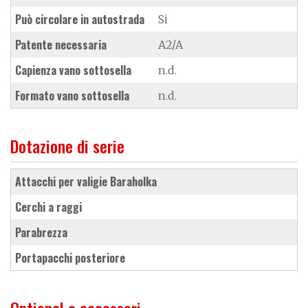
Può circolare in autostrada
Si
Patente necessaria
A2/A
Capienza vano sottosella
n.d.
Formato vano sottosella
n.d.
Dotazione di serie
attacchi per valigie Baraholka
cerchi a raggi
parabrezza
portapacchi posteriore
Optional e accessori