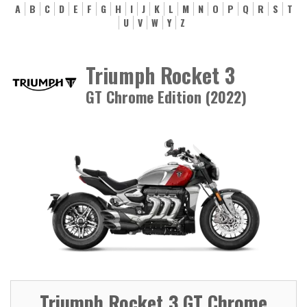
A
B
C
D
E
F
G
H
I
J
K
L
M
N
O
P
Q
R
S
T
U
V
W
Y
Z
Triumph Rocket 3
GT Chrome Edition (2022)
Triumph Rocket 3 GT Chrome