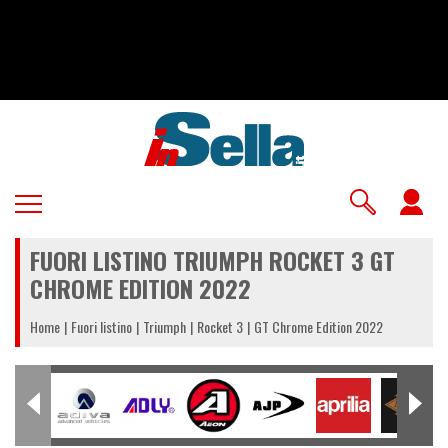
Salta
al
contenuto
principale
U
a
FUORI LISTINO TRIUMPH ROCKET 3 GT
m
CHROME EDITION 2022
Home
Fuori listino
Triumph
Rocket 3
GT Chrome Edition 2022