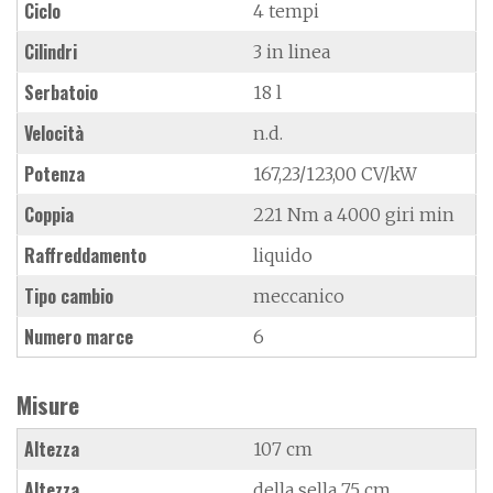
Ciclo
4 tempi
Cilindri
3 in linea
Serbatoio
18 l
Velocità
n.d.
Potenza
167,23/123,00 CV/kW
Coppia
221 Nm a 4000 giri min
Raffreddamento
liquido
Tipo cambio
meccanico
Numero marce
6
Misure
Altezza
107 cm
Altezza
della sella 75 cm