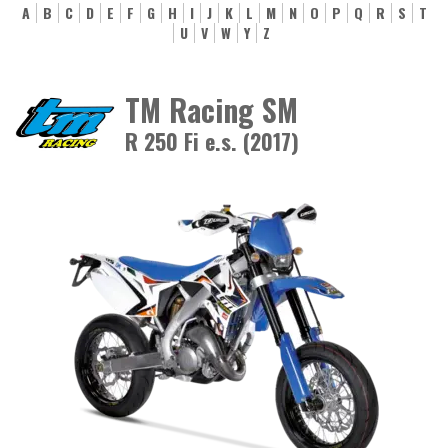
A
B
C
D
E
F
G
H
I
J
K
L
M
N
O
P
Q
R
S
T
U
V
W
Y
Z
TM Racing SM
R 250 Fi e.s. (2017)