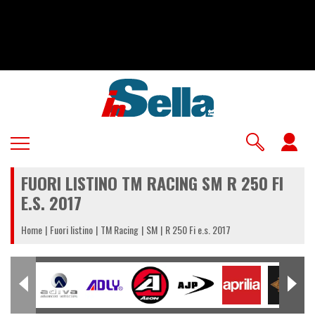
Salta
al
contenuto
principale
U
a
FUORI LISTINO TM RACING SM R 250 FI
m
E.S. 2017
Home
Fuori listino
TM Racing
SM
R 250 Fi e.s. 2017