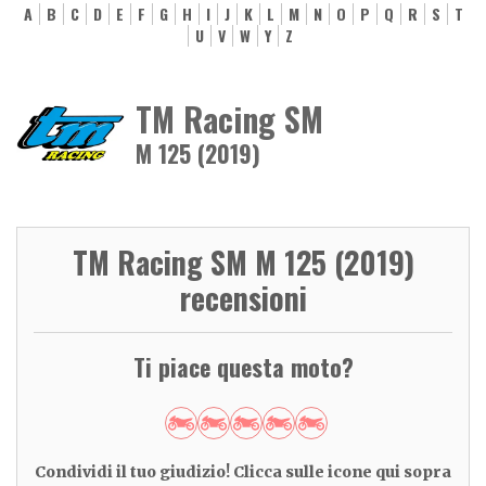
A
B
C
D
E
F
G
H
I
J
K
L
M
N
O
P
Q
R
S
T
U
V
W
Y
Z
TM Racing SM
M 125 (2019)
TM Racing SM M 125 (2019)
recensioni
Ti piace questa moto?
Condividi il tuo giudizio! Clicca sulle icone qui sopra