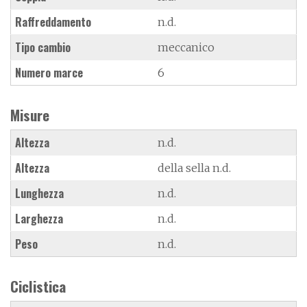
Raffreddamento
n.d.
Tipo cambio
meccanico
Numero marce
6
Misure
Altezza
n.d.
Altezza
della sella n.d.
Lunghezza
n.d.
Larghezza
n.d.
Peso
n.d.
Ciclistica