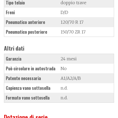
Tipo telaio
doppio trave
Freni
D/D
Pneumatico anteriore
120/70 R 17
Pneumatico posteriore
150/70 ZR 17
Altri dati
Garanzia
24 mesi
Può circolare in autostrada
No
Patente necessaria
A1/A2/A/B
Capienza vano sottosella
n.d.
Formato vano sottosella
n.d.
Dotazione di serie