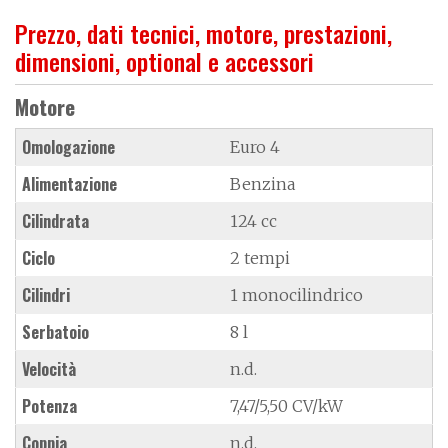
Prezzo, dati tecnici, motore, prestazioni,
dimensioni, optional e accessori
Motore
Omologazione
Euro 4
Alimentazione
Benzina
Cilindrata
124 cc
Ciclo
2 tempi
Cilindri
1 monocilindrico
Serbatoio
8 l
Velocità
n.d.
Potenza
7,47/5,50 CV/kW
Coppia
n.d.