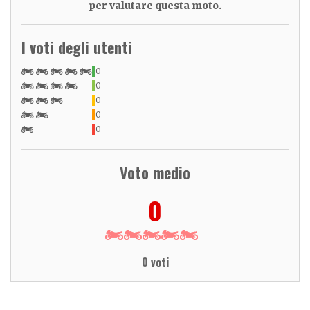
per valutare questa moto.
I voti degli utenti
0
0
0
0
0
Voto medio
0
0 voti