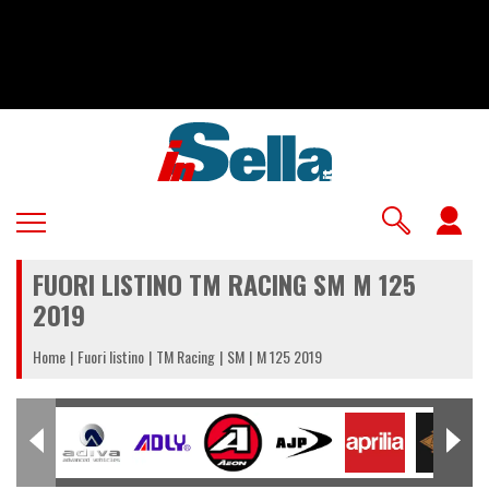
Salta
al
contenuto
principale
U
a
FUORI LISTINO TM RACING SM M 125
m
2019
Home
Fuori listino
TM Racing
SM
M 125 2019