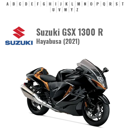
A
B
C
D
E
F
G
H
I
J
K
L
M
N
O
P
Q
R
S
T
U
V
W
Y
Z
Suzuki GSX 1300 R
Hayabusa (2021)