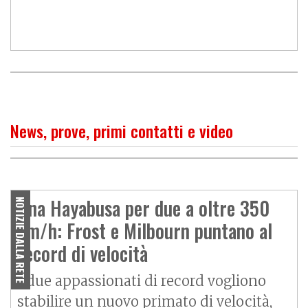
News, prove, primi contatti e video
O
P
R
I
M
O
C
O
N
T
A
T
T
Suzuki Hayabusa: ritorno in
grande stile
Una Hayabusa per due a oltre 350
NOTIZIE DALLA RETE
km/h: Frost e Milbourn puntano al
record di velocità
I due appassionati di record vogliono
stabilire un nuovo primato di velocità,