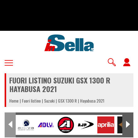
Salta
al
contenuto
principale
U
a
FUORI LISTINO SUZUKI GSX 1300 R
m
HAYABUSA 2021
Home
Fuori listino
Suzuki
GSX 1300 R
Hayabusa 2021