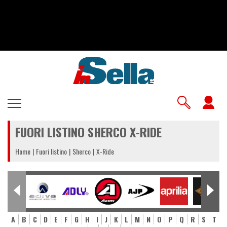
Salta
al
contenuto
principale
U
a
FUORI LISTINO SHERCO X-RIDE
m
Home
Fuori listino
Sherco
X-Ride
A
B
C
D
E
F
G
H
I
J
K
L
M
N
O
P
Q
R
S
T