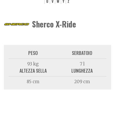
U
V
W
Y
Z
Sherco X-Ride
PESO
SERBATOIO
93 kg
7 l
ALTEZZA SELLA
LUNGHEZZA
85 cm
209 cm