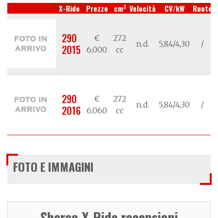
3
X-Ride
Prezzo
cm
Velocità
CV/kW
Ruote
290
€
272
n.d.
5,84/4,30
/
2015
6.000
cc
290
€
272
n.d.
5,84/4,30
/
2016
6.060
cc
FOTO E IMMAGINI
Sherco X-Ride recensioni