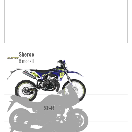
Sherco
8 modelli
SE
SE-R