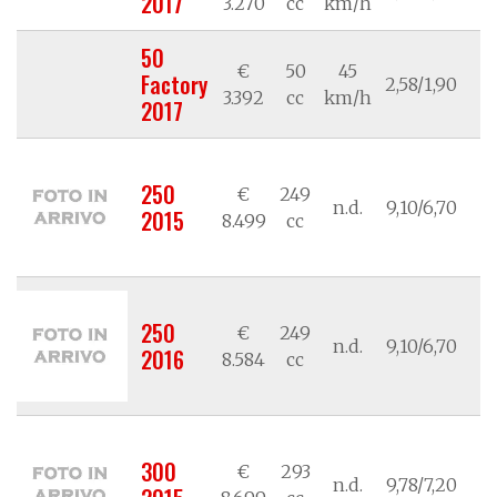
2017
3.270
cc
km/h
50
€
50
45
Factory
2,58/1,90
/
3.392
cc
km/h
2017
250
€
249
n.d.
9,10/6,70
/
2015
8.499
cc
250
€
249
n.d.
9,10/6,70
/
2016
8.584
cc
300
€
293
n.d.
9,78/7,20
/