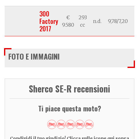
300
€
293
Factory
n.d.
9,78/7,20
/
9.580
cc
2017
FOTO E IMMAGINI
Sherco SE-R recensioni
Ti piace questa moto?
Condividi il tuo giudizio! Clicca sulle icone qui sopra