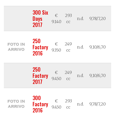
300 Six
€
293
Days
n.d.
9,78/7,20
/
9.140
cc
2017
250
€
249
Factory
n.d.
9,10/6,70
/
9.350
cc
2016
250
€
249
Factory
n.d.
9,10/6,70
/
9.450
cc
2017
300
€
293
Factory
n.d.
9,78/7,20
/
9.450
cc
2016