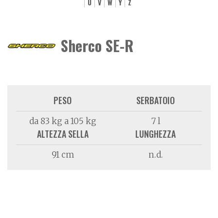
U
V
W
Y
Z
Sherco SE-R
PESO
SERBATOIO
da 83 kg a 105 kg
7 l
ALTEZZA SELLA
LUNGHEZZA
91 cm
n.d.