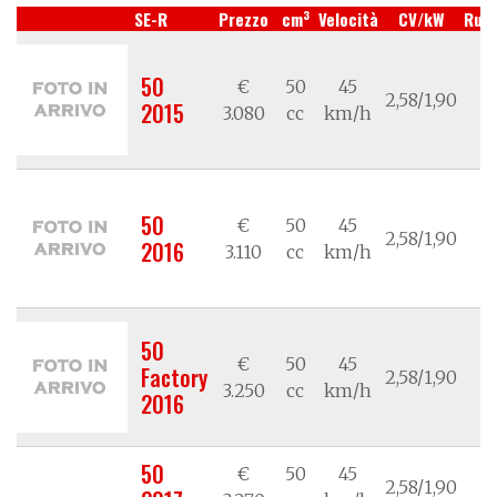
3
SE-R
Prezzo
cm
Velocità
CV/kW
Ruo
50
€
50
45
2,58/1,90
/
2015
3.080
cc
km/h
50
€
50
45
2,58/1,90
/
2016
3.110
cc
km/h
50
€
50
45
Factory
2,58/1,90
/
3.250
cc
km/h
2016
50
€
50
45
2,58/1,90
/