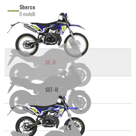
Sherco
8 modelli
SE
SE-R
SEF-R
SM