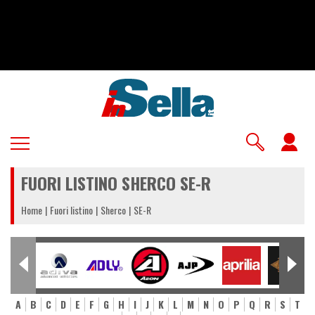
Salta
al
contenuto
principale
U
a
FUORI LISTINO SHERCO SE-R
m
Home
Fuori listino
Sherco
SE-R
A
B
C
D
E
F
G
H
I
J
K
L
M
N
O
P
Q
R
S
T