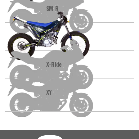
SM-R
TY
X-Ride
XY