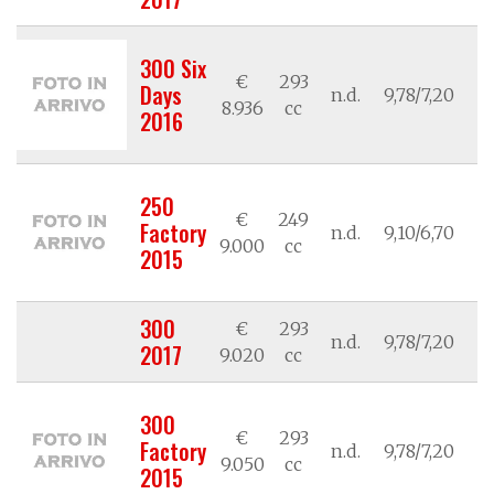
300 Six
€
293
Days
n.d.
9,78/7,20
/
8.936
cc
2016
250
€
249
Factory
n.d.
9,10/6,70
/
9.000
cc
2015
300
€
293
n.d.
9,78/7,20
/
2017
9.020
cc
300
€
293
Factory
n.d.
9,78/7,20
/
9.050
cc
2015