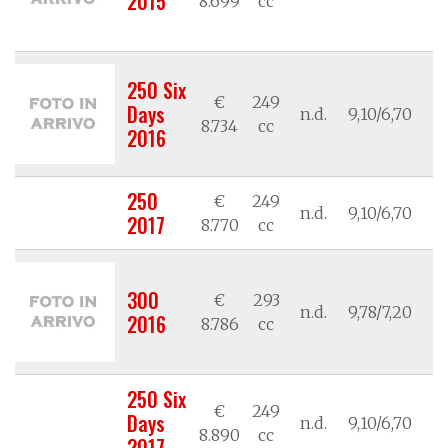
2015
8.699
cc
250 Six
€
249
Days
n.d.
9,10/6,70
/
8.734
cc
2016
250
€
249
n.d.
9,10/6,70
/
2017
8.770
cc
300
€
293
n.d.
9,78/7,20
/
2016
8.786
cc
250 Six
€
249
Days
n.d.
9,10/6,70
/
8.890
cc
2017