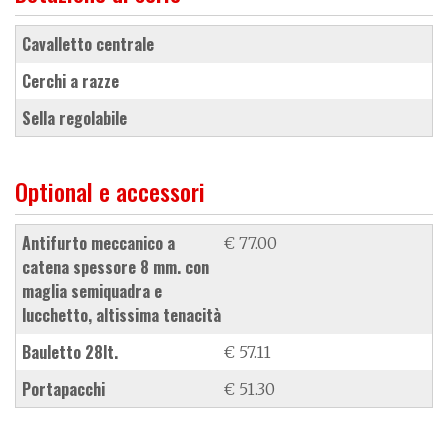
cavalletto centrale
cerchi a razze
sella regolabile
Optional e accessori
antifurto meccanico a
€ 77.00
catena spessore 8 mm. con
maglia semiquadra e
lucchetto, altissima tenacità
bauletto 28lt.
€ 57.11
portapacchi
€ 51.30