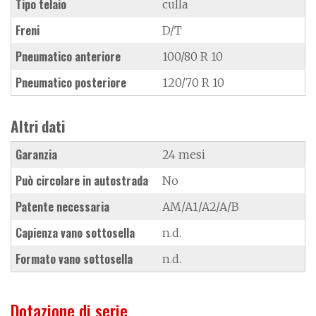
Tipo telaio
culla
Freni
D/T
Pneumatico anteriore
100/80 R 10
Pneumatico posteriore
120/70 R 10
Altri dati
Garanzia
24 mesi
Può circolare in autostrada
No
Patente necessaria
AM/A1/A2/A/B
Capienza vano sottosella
n.d.
Formato vano sottosella
n.d.
Dotazione di serie