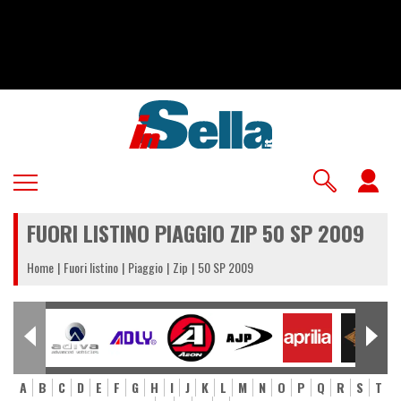
Salta
al
contenuto
principale
U
a
FUORI LISTINO PIAGGIO ZIP 50 SP 2009
m
Home
Fuori listino
Piaggio
Zip
50 SP 2009
A
B
C
D
E
F
G
H
I
J
K
L
M
N
O
P
Q
R
S
T