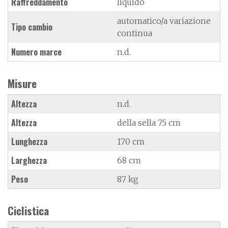
Raffreddamento
liquido
automatico/a variazione
Tipo cambio
continua
Numero marce
n.d.
Misure
Altezza
n.d.
Altezza
della sella 75 cm
Lunghezza
170 cm
Larghezza
68 cm
Peso
87 kg
Ciclistica