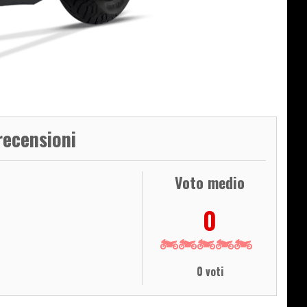
recensioni
Voto medio
0
0 voti