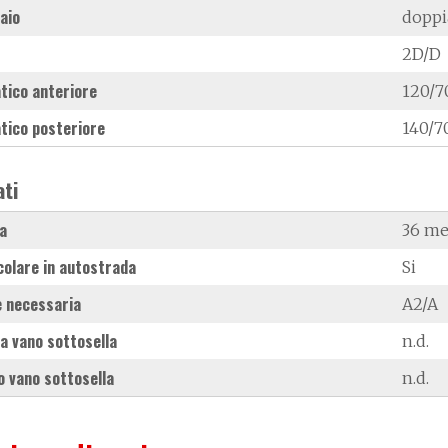
laio
doppi
2D/D
tico anteriore
120/7
tico posteriore
140/7
ati
a
36 me
colare in autostrada
Si
 necessaria
A2/A
a vano sottosella
n.d.
 vano sottosella
n.d.