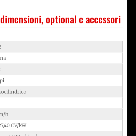
 dimensioni, optional e accessori
2
ina
c
pi
ocilindrico
km/h
/27,40 CV/kW