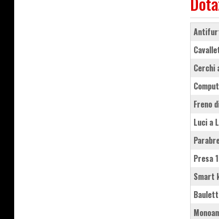
Dota
antifu
cavall
cerchi
comput
freno 
luci a 
parabr
presa 
smart 
baulet
monoa