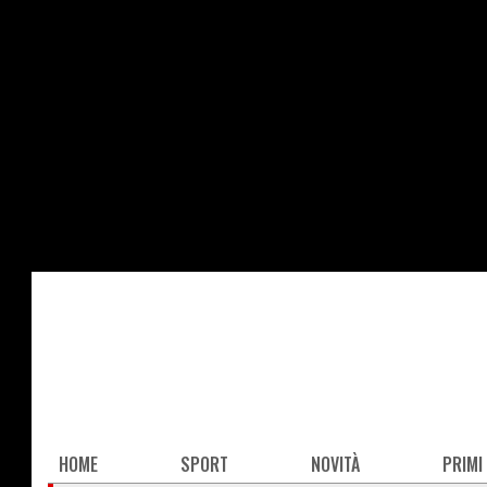
Salta
al
contenuto
principale
Main
HOME
SPORT
NOVITÀ
PRIMI
navigation