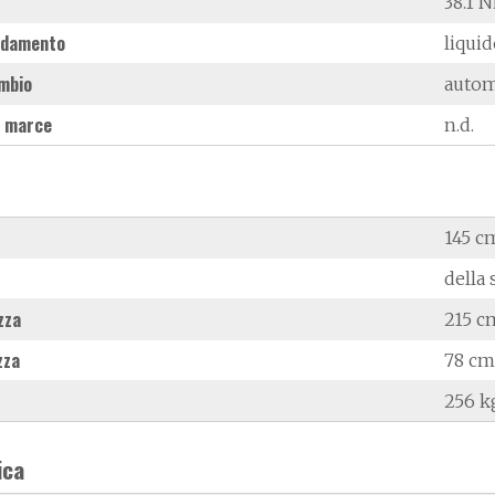
38.1 
ddamento
liqui
mbio
autom
 marce
n.d.
145 c
della 
zza
215 c
zza
78 cm
256 k
ica