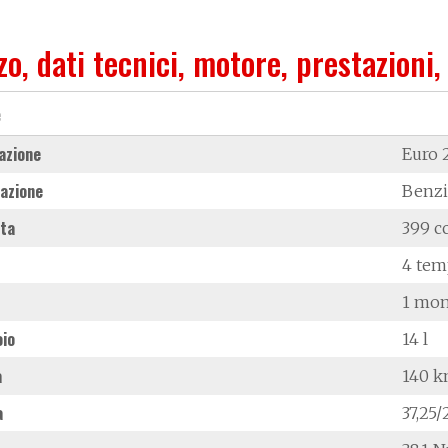
zo, dati tecnici, motore, prestazioni,
e
azione
Euro 
azione
Benz
ata
399 c
4 tem
1 mon
oio
14 l
à
140 
a
37,25