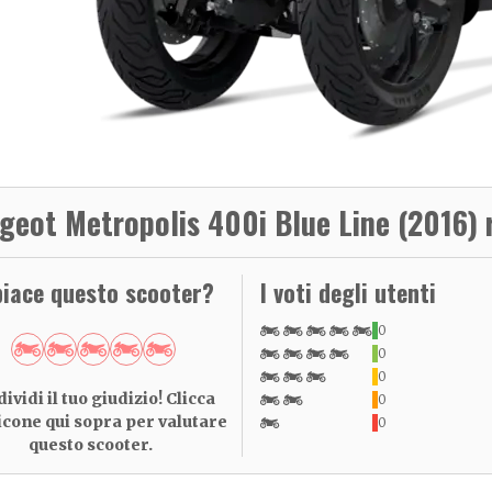
geot Metropolis 400i Blue Line (2016) 
piace questo scooter?
I voti degli utenti
0
0
0
ividi il tuo giudizio! Clicca
0
 icone qui sopra per valutare
0
questo scooter.