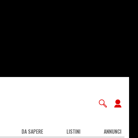
User
accou
men
DA SAPERE
LISTINI
ANNUNCI