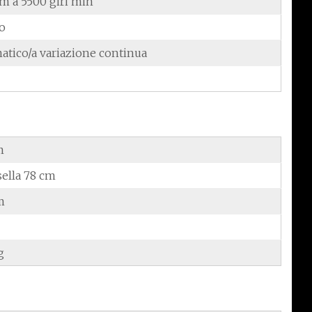
Nm a 5500 giri min
do
atico/a variazione continua
m
sella 78 cm
m
g