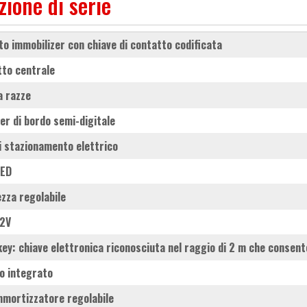
zione di serie
rto immobilizer con chiave di contatto codificata
etto centrale
 a razze
er di bordo semi-digitale
di stazionamento elettrico
LED
ezza regolabile
12V
key: chiave elettronica riconosciuta nel raggio di 2 m che consente
to integrato
mmortizzatore regolabile