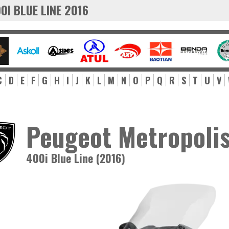
0I BLUE LINE 2016
C
D
E
F
G
H
I
J
K
L
M
N
O
P
Q
R
S
T
U
V
Peugeot Metropoli
400i Blue Line (2016)