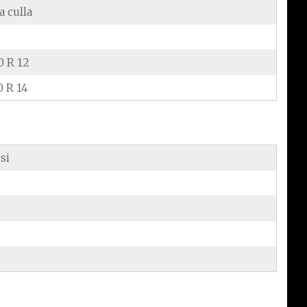
a culla
0 R 12
0 R 14
si