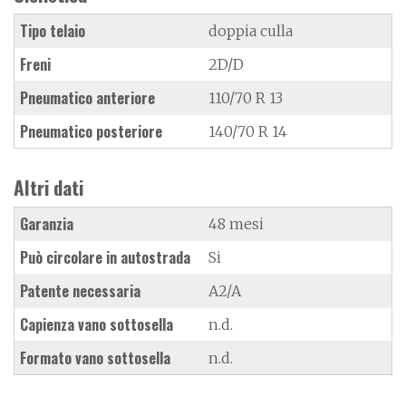
Tipo telaio
doppia culla
Freni
2D/D
Pneumatico anteriore
110/70 R 13
Pneumatico posteriore
140/70 R 14
Altri dati
Garanzia
48 mesi
Può circolare in autostrada
Si
Patente necessaria
A2/A
Capienza vano sottosella
n.d.
Formato vano sottosella
n.d.