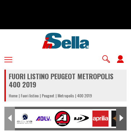
Salta
al
contenuto
principale
U
a
FUORI LISTINO PEUGEOT METROPOLIS
m
400 2019
Home
Fuori listino
Peugeot
Metropolis
400 2019