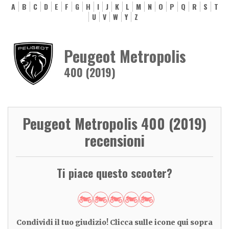
A
B
C
D
E
F
G
H
I
J
K
L
M
N
O
P
Q
R
S
T
U
V
W
Y
Z
Peugeot Metropolis
400 (2019)
Peugeot Metropolis 400 (2019)
recensioni
Ti piace questo scooter?
Condividi il tuo giudizio! Clicca sulle icone qui sopra