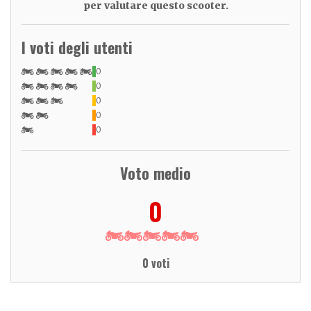
per valutare questo scooter.
I voti degli utenti
0
0
0
0
0
Voto medio
0
0 voti