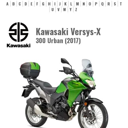
A
B
C
D
E
F
G
H
I
J
K
L
M
N
O
P
Q
R
S
T
U
V
W
Y
Z
Kawasaki Versys-X
300 Urban (2017)