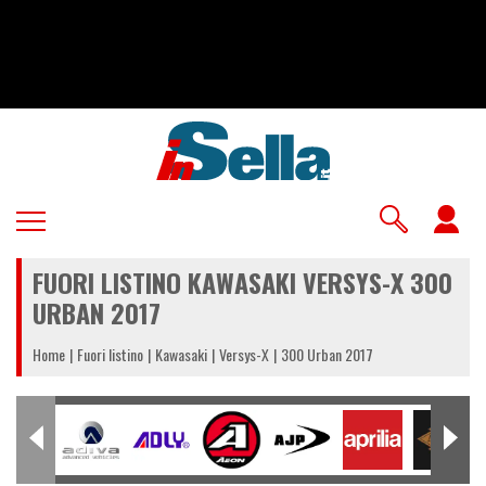
Salta
al
contenuto
principale
U
a
FUORI LISTINO KAWASAKI VERSYS-X 300
m
URBAN 2017
Home
Fuori listino
Kawasaki
Versys-X
300 Urban 2017