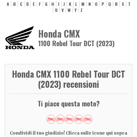
A
B
C
D
E
F
G
H
I
J
K
L
M
N
O
P
Q
R
S
T
U
V
W
Y
Z
Honda CMX
1100 Rebel Tour DCT (2023)
Honda CMX 1100 Rebel Tour DCT
(2023) recensioni
Ti piace questa moto?
Condividi il tuo giudizio! Clicca sulle icone qui sopra