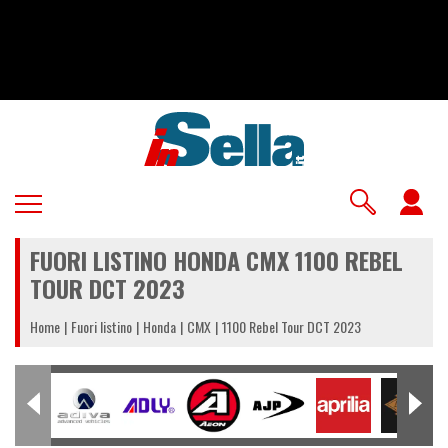
Salta
al
contenuto
principale
U
a
FUORI LISTINO HONDA CMX 1100 REBEL
m
TOUR DCT 2023
Home
Fuori listino
Honda
CMX
1100 Rebel Tour DCT 2023