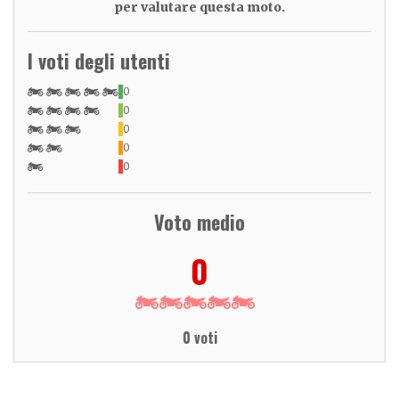
per valutare questa moto.
I voti degli utenti
0
0
0
0
0
Voto medio
0
0 voti