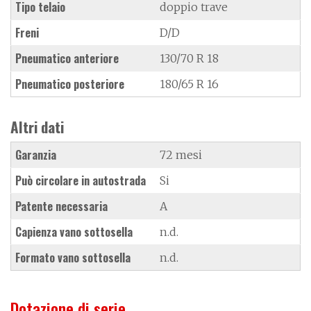
Tipo telaio
doppio trave
Freni
D/D
Pneumatico anteriore
130/70 R 18
Pneumatico posteriore
180/65 R 16
Altri dati
Garanzia
72 mesi
Può circolare in autostrada
Si
Patente necessaria
A
Capienza vano sottosella
n.d.
Formato vano sottosella
n.d.
Dotazione di serie