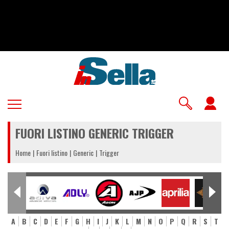
Salta
al
contenuto
principale
U
a
FUORI LISTINO GENERIC TRIGGER
m
Home
Fuori listino
Generic
Trigger
A
B
C
D
E
F
G
H
I
J
K
L
M
N
O
P
Q
R
S
T