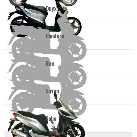
Onyx
Pandora
Roc
Sirion
Soho