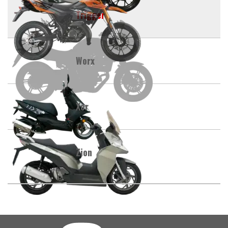
Trigger
Worx
Xor
Zion