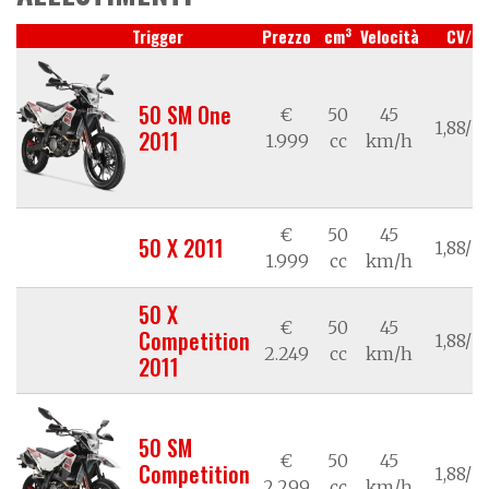
3
Trigger
Prezzo
cm
Velocità
CV/k
50 SM One
€
50
45
1,88/1,
2011
1.999
cc
km/h
€
50
45
50 X 2011
1,88/1,
1.999
cc
km/h
50 X
€
50
45
Competition
1,88/1,
2.249
cc
km/h
2011
50 SM
€
50
45
Competition
1,88/1,
2.299
cc
km/h