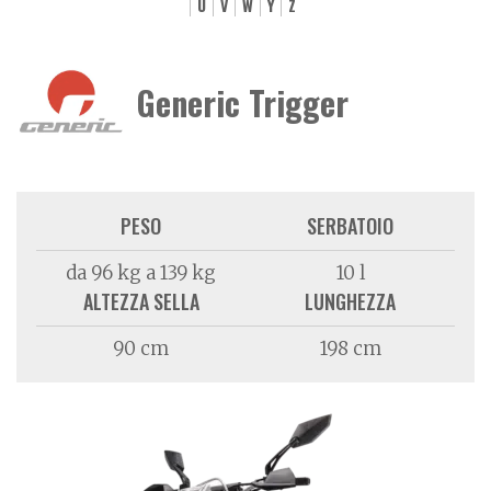
U
V
W
Y
Z
Generic Trigger
PESO
SERBATOIO
da 96 kg a 139 kg
10 l
ALTEZZA SELLA
LUNGHEZZA
90 cm
198 cm