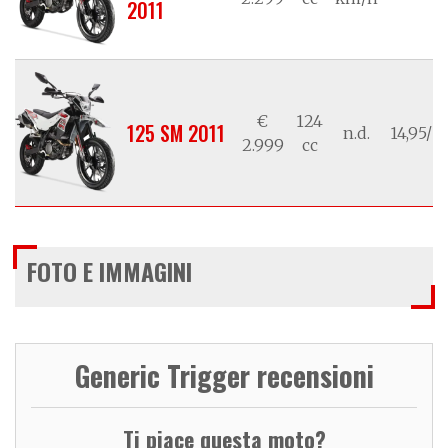
2011
€
124
125 SM 2011
n.d.
14,95/11
2.999
cc
FOTO E IMMAGINI
Generic Trigger recensioni
Ti piace questa moto?