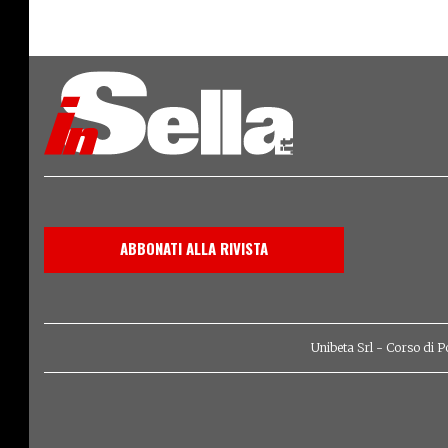
PROVA
Energica Eva EsseEsse 9: l'elettric
ABBONATI ALLA RIVISTA
Unibeta Srl - Corso di P