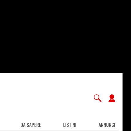
User
accou
men
DA SAPERE
LISTINI
ANNUNCI