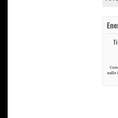
Ene
T
Cond
sulle