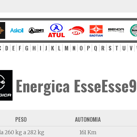
C
D
E
F
G
H
I
J
K
L
M
N
O
P
Q
R
S
T
U
V
Energica EsseEsse9
PESO
AUTONOMIA
da 260 kg a 282 kg
161 Km