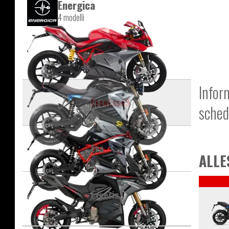
Energica
4 modelli
Ego
Infor
EsseEsse9
sched
Eva
ALLE
Experia