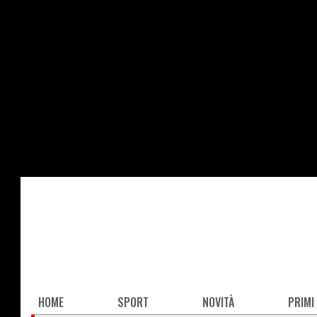
Salta
al
contenuto
principale
Main
HOME
SPORT
NOVITÀ
PRIMI
navigation