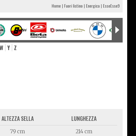
Home
Fuori listino
Energica
EsseEsse9
W
Y
Z
ALTEZZA SELLA
LUNGHEZZA
79 cm
214 cm