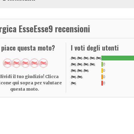
rgica EsseEsse9 recensioni
i piace questa moto?
I voti degli utenti
0
0
ividi il tuo giudizio! Clicca
0
 icone qui sopra per valutare
0
questa moto.