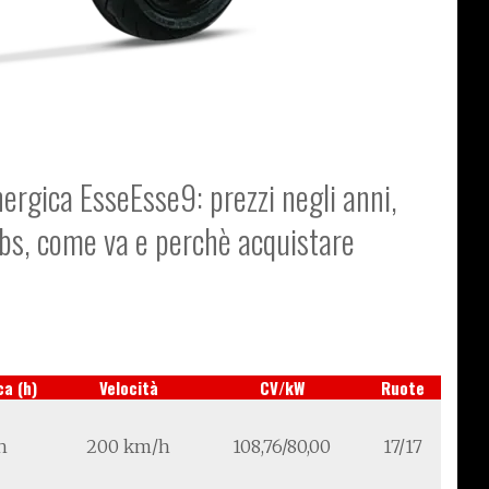
nergica EsseEsse9: prezzi negli anni,
abs, come va e perchè acquistare
ca (h)
Velocità
CV/kW
Ruote
h
200 km/h
108,76/80,00
17/17