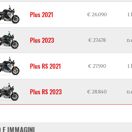
Plus 2021
€ 26.090
1 
Plus 2023
€ 27.478
n.
Plus RS 2021
€ 27.590
1 
Plus RS 2023
€ 28.840
n.
 E IMMAGINI