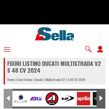
Salta
al
contenuto
principale
U
a
FUORI LISTINO DUCATI MULTISTRADA V2
m
S 48 CV 2024
Home
Fuori listino
Ducati
Multistrada V2
S 48 CV 2024