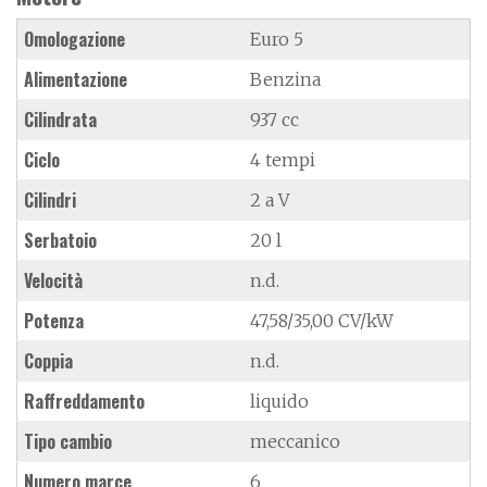
Omologazione
Euro 5
Alimentazione
Benzina
Cilindrata
937 cc
Ciclo
4 tempi
Cilindri
2 a V
Serbatoio
20 l
Velocità
n.d.
Potenza
47,58/35,00 CV/kW
Coppia
n.d.
Raffreddamento
liquido
Tipo cambio
meccanico
Numero marce
6