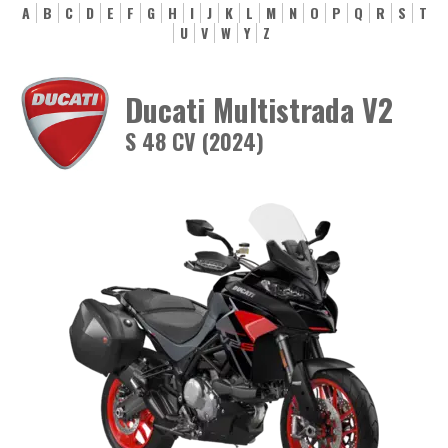
A
B
C
D
E
F
G
H
I
J
K
L
M
N
O
P
Q
R
S
T
U
V
W
Y
Z
Ducati Multistrada V2
S 48 CV (2024)