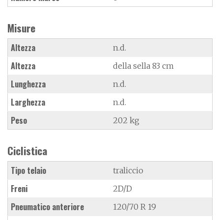
Misure
Altezza
n.d.
Altezza
della sella 83 cm
Lunghezza
n.d.
Larghezza
n.d.
Peso
202 kg
Ciclistica
Tipo telaio
traliccio
Freni
2D/D
Pneumatico anteriore
120/70 R 19