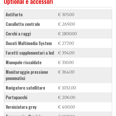
Optional e accessori
antifurto
€ 305.00
cavalletto centrale
€ 269.00
cerchi a raggi
€ 1800.00
Ducati Multimedia System
€ 277.00
faretti supplementari a led
€ 394.00
manopole riscaldate
€ 330.00
monitoraggio pressione
€ 364.00
pneumatici
navigatore satellitare
€ 1032.00
portapacchi
€ 206.00
verniciatura grey
€ 400.00