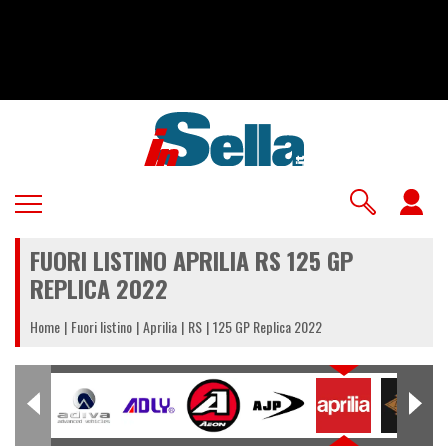
Salta
al
contenuto
principale
U
a
FUORI LISTINO APRILIA RS 125 GP
m
REPLICA 2022
Home
Fuori listino
Aprilia
RS
125 GP Replica 2022