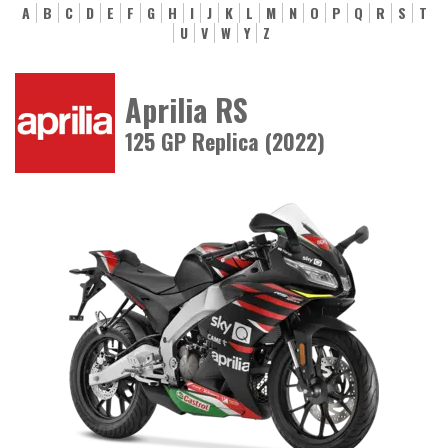
A
B
C
D
E
F
G
H
I
J
K
L
M
N
O
P
Q
R
S
T
U
V
W
Y
Z
Aprilia RS
125 GP Replica (2022)