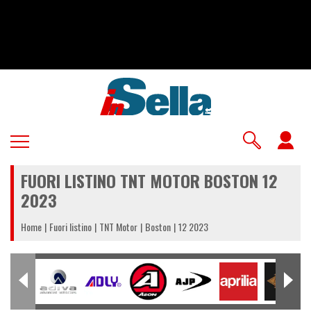
Salta
al
contenuto
principale
U
a
FUORI LISTINO TNT MOTOR BOSTON 12
m
2023
Home
Fuori listino
TNT Motor
Boston
12 2023