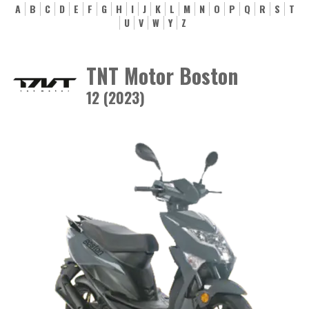
A
B
C
D
E
F
G
H
I
J
K
L
M
N
O
P
Q
R
S
T
U
V
W
Y
Z
TNT Motor Boston
12 (2023)