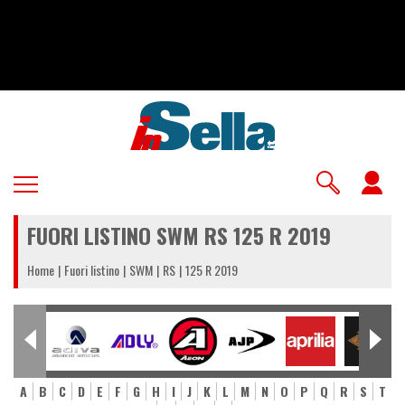
Salta
al
contenuto
principale
U
a
FUORI LISTINO SWM RS 125 R 2019
m
Home
Fuori listino
SWM
RS
125 R 2019
A
B
C
D
E
F
G
H
I
J
K
L
M
N
O
P
Q
R
S
T