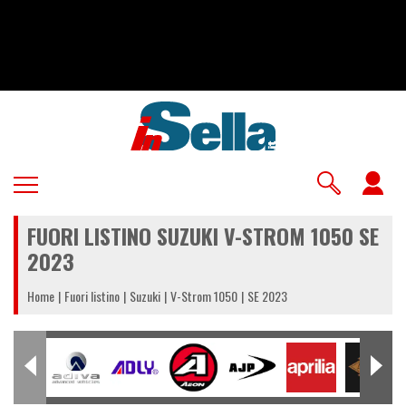
Salta
al
contenuto
principale
U
a
FUORI LISTINO SUZUKI V-STROM 1050 SE
m
2023
Home
Fuori listino
Suzuki
V-Strom 1050
SE 2023