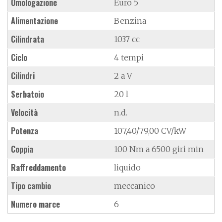
Omologazione
Euro 5
Alimentazione
Benzina
Cilindrata
1037 cc
Ciclo
4 tempi
Cilindri
2 a V
Serbatoio
20 l
Velocità
n.d.
Potenza
107,40/79,00 CV/kW
Coppia
100 Nm a 6500 giri min
Raffreddamento
liquido
Tipo cambio
meccanico
Numero marce
6