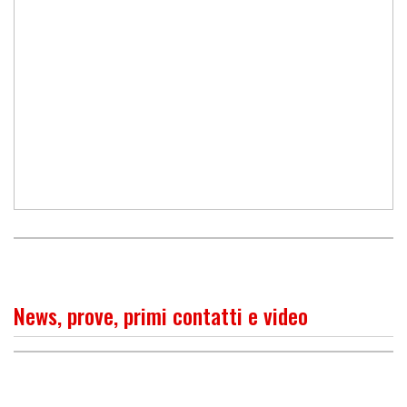
News, prove, primi contatti e video
PROVA
Suzuki V-Strom 1050 SE,