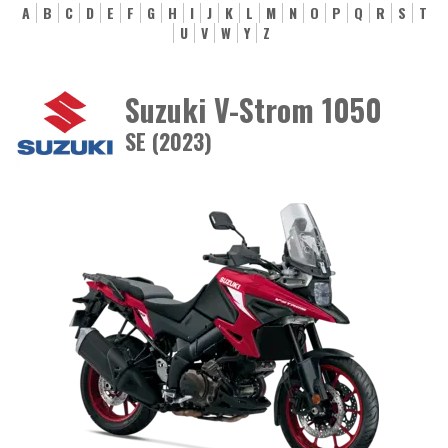
A
B
C
D
E
F
G
H
I
J
K
L
M
N
O
P
Q
R
S
T
U
V
W
Y
Z
Suzuki V-Strom 1050
SE (2023)