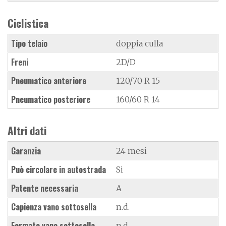
Ciclistica
Tipo telaio
doppia culla
Freni
2D/D
Pneumatico anteriore
120/70 R 15
Pneumatico posteriore
160/60 R 14
Altri dati
Garanzia
24 mesi
Può circolare in autostrada
Si
Patente necessaria
A
Capienza vano sottosella
n.d.
Formato vano sottosella
n.d.