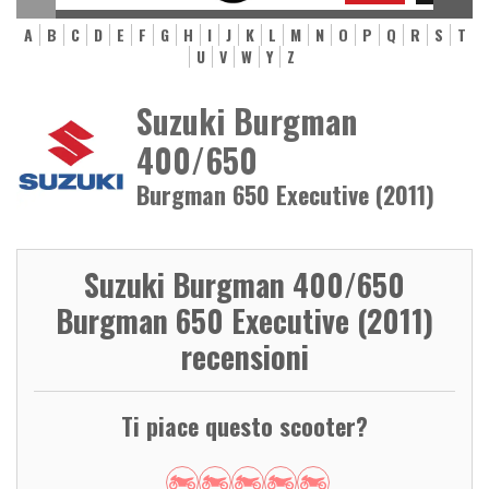
A
B
C
D
E
F
G
H
I
J
K
L
M
N
O
P
Q
R
S
T
U
V
W
Y
Z
Suzuki Burgman
400/650
Burgman 650 Executive (2011)
Suzuki Burgman 400/650
Burgman 650 Executive (2011)
recensioni
Ti piace questo scooter?