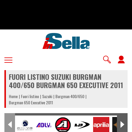
Salta
al
contenuto
principale
U
a
FUORI LISTINO SUZUKI BURGMAN
m
400/650 BURGMAN 650 EXECUTIVE 2011
Home
Fuori listino
Suzuki
Burgman 400/650
Burgman 650 Executive 2011