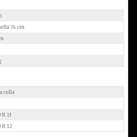
m
sella 74 cm
cm
g
a culla
 R 13
0 R 12