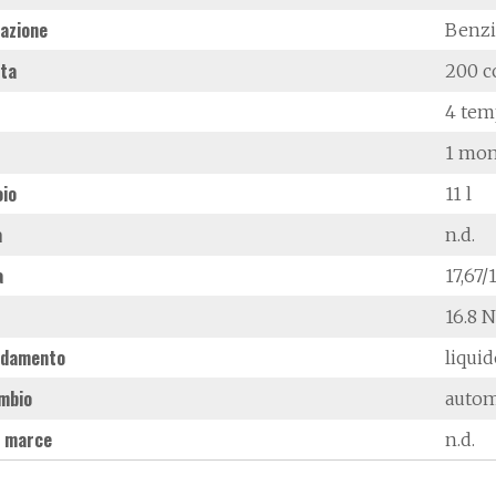
azione
Benz
ata
200 c
4 tem
1 mon
oio
11 l
à
n.d.
a
17,67/
16.8 
ddamento
liqui
mbio
autom
 marce
n.d.