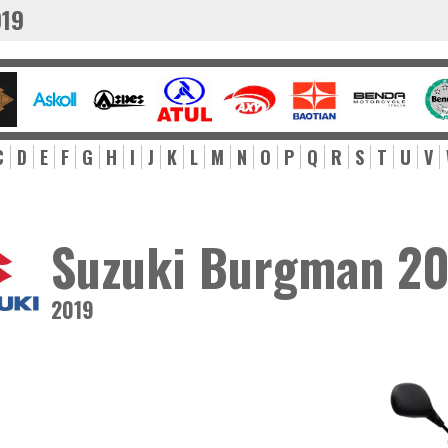
019
C
D
E
F
G
H
I
J
K
L
M
N
O
P
Q
R
S
T
U
V
Suzuki Burgman 2
2019