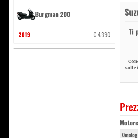
Suz
Burgman 200
Ti 
2019
€ 4.390
Cond
sulle
Prez
Motor
Omolog