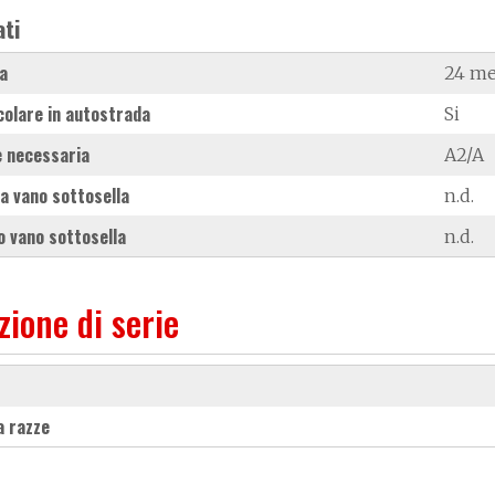
ati
a
24 me
colare in autostrada
Si
 necessaria
A2/A
a vano sottosella
n.d.
 vano sottosella
n.d.
zione di serie
 a razze