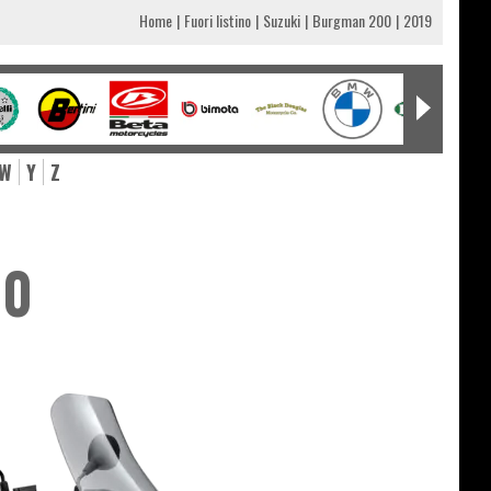
Home
Fuori listino
Suzuki
Burgman 200
2019
W
Y
Z
00