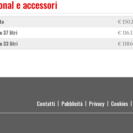
onal e accessori
rto
€ 150.
o 37 litri
€ 116.1
o 33 litri
€ 118.
Contatti
Pubblicità
Privacy
Cookies