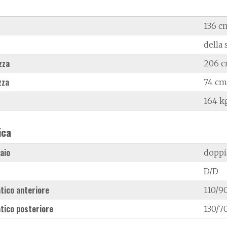
136 c
della 
zza
206 
zza
74 cm
164 k
ica
laio
doppi
D/D
tico anteriore
110/90
tico posteriore
130/7