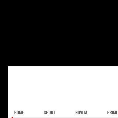
Salta
al
contenuto
principale
Main
HOME
SPORT
NOVITÀ
PRIMI
navigation