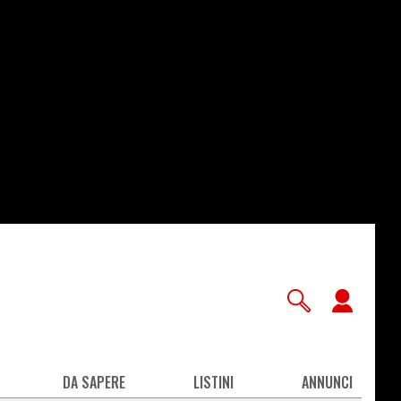
User
accou
men
DA SAPERE
LISTINI
ANNUNCI