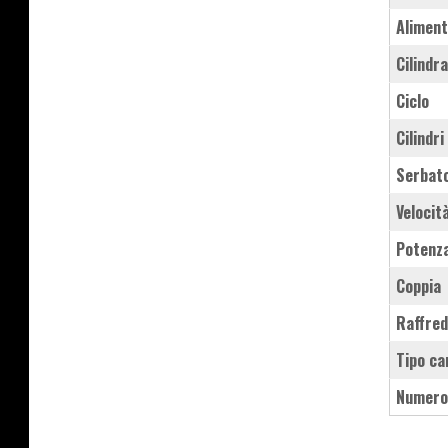
Aliment
Cilindr
Ciclo
Cilindri
Serbat
Velocit
Potenz
Coppia
Raffre
Tipo ca
Numero