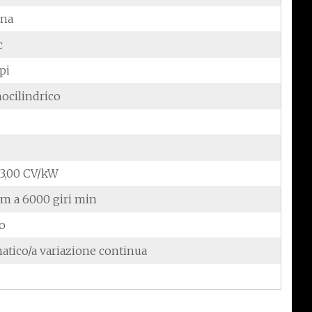
ina
c
pi
ocilindrico
13,00 CV/kW
Nm a 6000 giri min
do
atico/a variazione continua