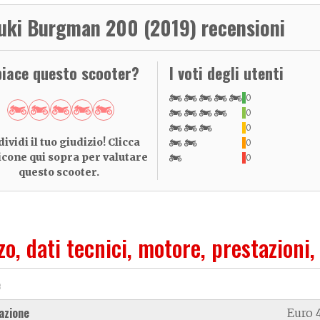
uki Burgman 200 (2019) recensioni
piace questo scooter?
I voti degli utenti
0
0
0
ividi il tuo giudizio! Clicca
0
 icone qui sopra per valutare
0
questo scooter.
zo, dati tecnici, motore, prestazioni,
e
azione
Euro 