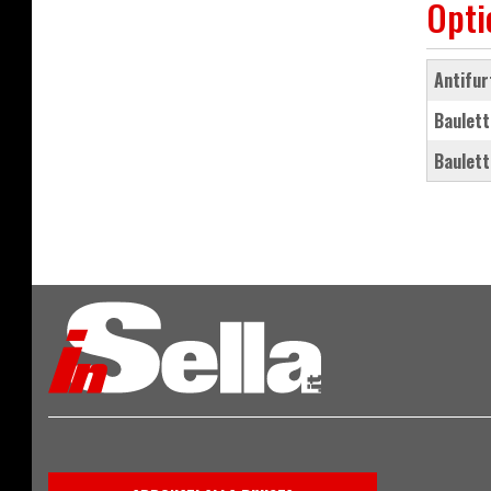
Opti
antifu
baulett
baulett