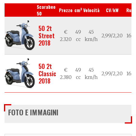
Scarabeo
3
Prezzo
cm
Velocità
CV/kW
Ruot
50
50 2t
€
49
45
Street
2,99/2,20
16/1
2.320
cc
km/h
2018
50 2t
€
49
45
Classic
2,99/2,20
16/1
2.380
cc
km/h
2018
FOTO E IMMAGINI