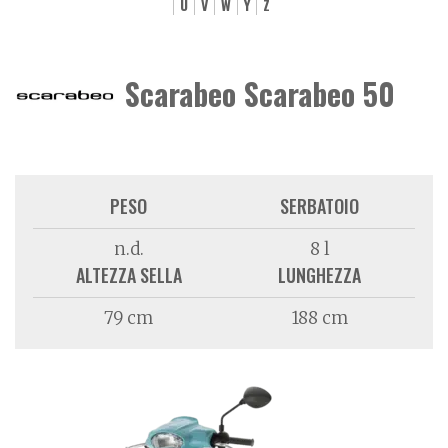
U
V
W
Y
Z
Scarabeo Scarabeo 50
PESO
SERBATOIO
n.d.
8 l
ALTEZZA SELLA
LUNGHEZZA
79 cm
188 cm