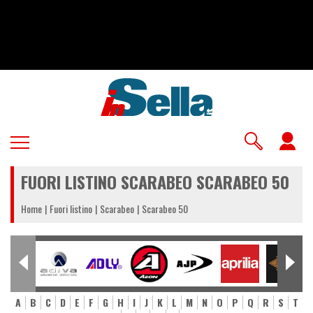
Salta
al
contenuto
principale
U
a
FUORI LISTINO SCARABEO SCARABEO 50
m
Home
Fuori listino
Scarabeo
Scarabeo 50
A
B
C
D
E
F
G
H
I
J
K
L
M
N
O
P
Q
R
S
T