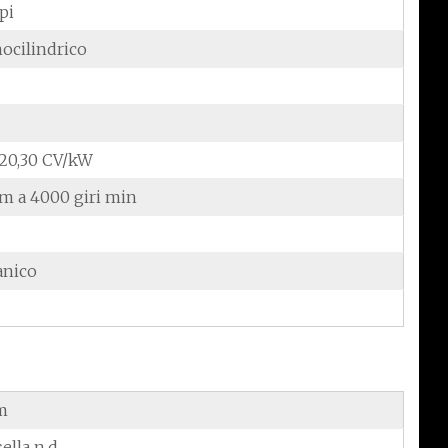
pi
ocilindrico
/20,30 CV/kW
Nm a 4000 giri min
anico
m
sella n.d.