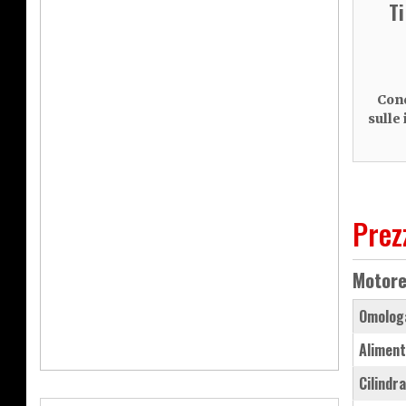
T
Cond
sulle
Prez
Motor
Omolog
Aliment
Cilindr