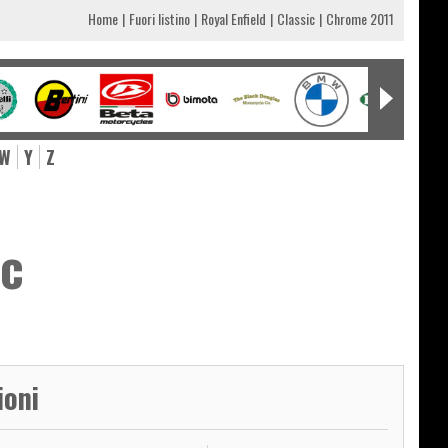
Home
Fuori listino
Royal Enfield
Classic
Chrome 2011
W
Y
Z
ic
ioni