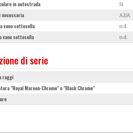
colare in autostrada
Si
 necessaria
A2/A
a vano sottosella
n.d.
 vano sottosella
n.d.
zione di serie
 a raggi
iatura "Royal Maroon-Chrome" o "Black Chrome"
ture