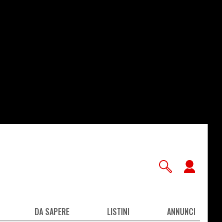
User
accou
men
DA SAPERE
LISTINI
ANNUNCI