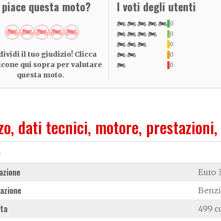
i piace questa moto?
I voti degli utenti
0
0
0
ividi il tuo giudizio! Clicca
0
 icone qui sopra per valutare
0
questa moto.
zo, dati tecnici, motore, prestazioni,
e
azione
Euro 
azione
Benz
ata
499 c