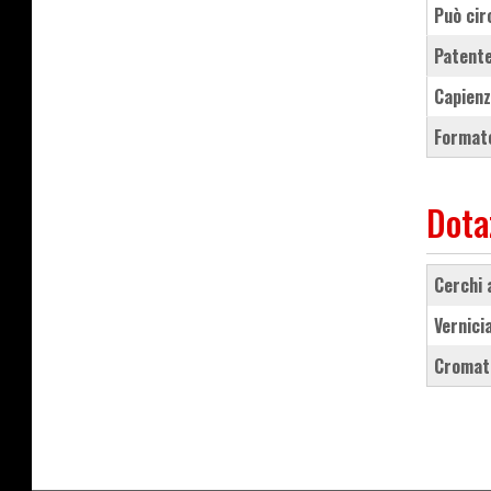
Può cir
Patente
Capienz
Formato
Dota
cerchi
vernic
Croma