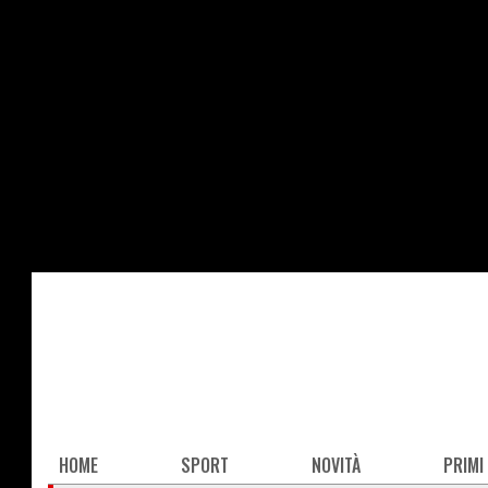
Salta
al
contenuto
principale
Main
HOME
SPORT
NOVITÀ
PRIMI
navigation