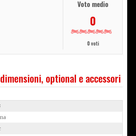
Voto medio
0
0 voti
 dimensioni, optional e accessori
3
ina
c