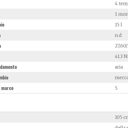
4 tem
1 mon
oio
15 l
à
n.d.
a
27,60
41.3 
ddamento
aria
mbio
mecc
 marce
5
105 c
della 