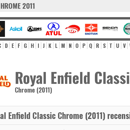
 CHROME 2011
C
D
E
F
G
H
I
J
K
L
M
N
O
P
Q
R
S
T
U
V
Royal Enfield Class
Chrome (2011)
al Enfield Classic Chrome (2011) recens