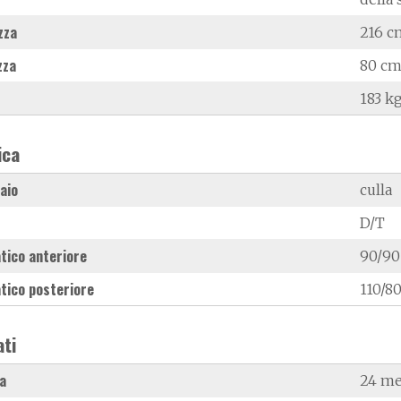
zza
216 c
zza
80 c
183 k
ica
laio
culla
D/T
tico anteriore
90/90
tico posteriore
110/80
ati
a
24 me