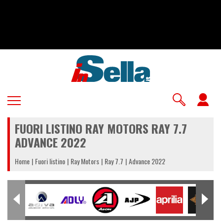
Salta
al
contenuto
principale
U
a
FUORI LISTINO RAY MOTORS RAY 7.7
m
ADVANCE 2022
Home
Fuori listino
Ray Motors
Ray 7.7
Advance 2022