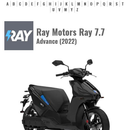
A
B
C
D
E
F
G
H
I
J
K
L
M
N
O
P
Q
R
S
T
U
V
W
Y
Z
Ray Motors Ray 7.7
Advance (2022)