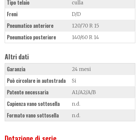
Tipo telaio
culla
Freni
D/D
Pneumatico anteriore
120/70 R 15
Pneumatico posteriore
140/60 R 14
Altri dati
Garanzia
24 mesi
Può circolare in autostrada
Si
Patente necessaria
A1/A2/A/B
Capienza vano sottosella
n.d.
Formato vano sottosella
n.d.
Dotazione di serie