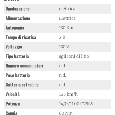
Omologazione
elettrica
Alimentazione
Elettrica
Autonomia
130 Km
Tempo di ricarica
2 h
Voltaggio
130 V
Tipo batteria
agli ioni di litio
Numero accumulatori
n.d.
Peso batteria
n.d.
Batteria estraibile
n.d.
Velocità
125 km/h
Potenza
14,95/11,00 CV/kW
Coppia
60 Nm