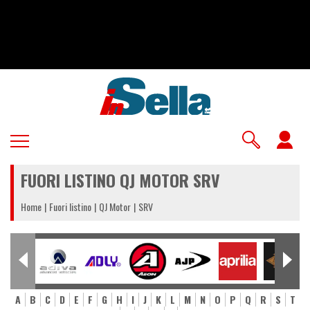
Salta
al
contenuto
principale
U
a
FUORI LISTINO QJ MOTOR SRV
m
Home
Fuori listino
QJ Motor
SRV
A
B
C
D
E
F
G
H
I
J
K
L
M
N
O
P
Q
R
S
T