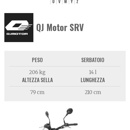
U
V
W
Y
Z
QJ Motor SRV
PESO
SERBATOIO
206 kg
14 l
ALTEZZA SELLA
LUNGHEZZA
79 cm
210 cm