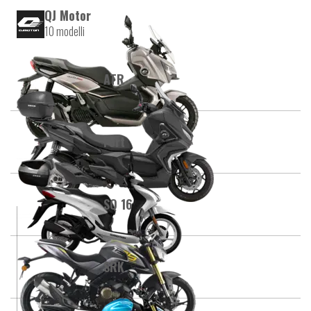
QJ Motor
10 modelli
ATR
Fort
SQ 16
SRK