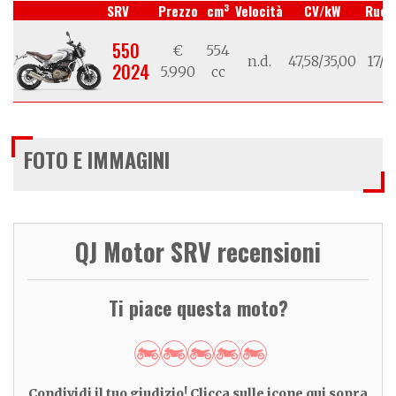
3
SRV
Prezzo
cm
Velocità
CV/kW
Ruot
550
€
554
n.d.
47,58/35,00
17/1
2024
5.990
cc
FOTO E IMMAGINI
QJ Motor SRV recensioni
Ti piace questa moto?
Condividi il tuo giudizio! Clicca sulle icone qui sopra