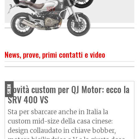
SRV
News, prove, primi contatti e video
O
P
R
I
M
O
C
O
N
T
A
T
T
QJ Motor SRV 550, classic
facile anche nel prezzo
Novità custom per QJ Motor: ecco la
NEWS
SRV 400 VS
Sta per sbarcare anche in Italia la
custom mid-size della casa cinese:
design collaudato in chiave bobber,