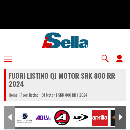
Salta
al
contenuto
principale
U
a
FUORI LISTINO QJ MOTOR SRK 800 RR
m
2024
Home
Fuori listino
QJ Motor
SRK 800 RR
2024