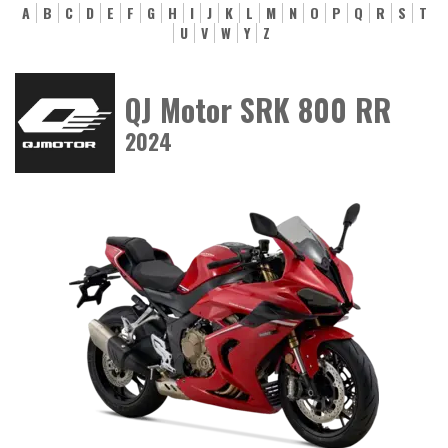
A
B
C
D
E
F
G
H
I
J
K
L
M
N
O
P
Q
R
S
T
U
V
W
Y
Z
QJ Motor SRK 800 RR
2024