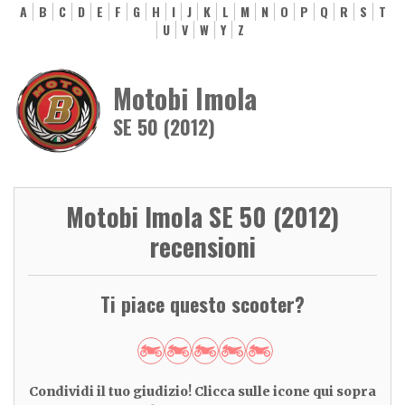
A
B
C
D
E
F
G
H
I
J
K
L
M
N
O
P
Q
R
S
T
U
V
W
Y
Z
Motobi Imola
SE 50 (2012)
Motobi Imola SE 50 (2012)
recensioni
Ti piace questo scooter?
Condividi il tuo giudizio! Clicca sulle icone qui sopra