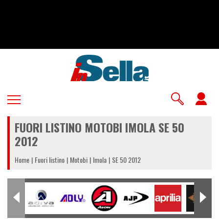
Salta
al
contenuto
principale
U
a
FUORI LISTINO MOTOBI IMOLA SE 50
m
2012
Home
Fuori listino
Motobi
Imola
SE 50 2012