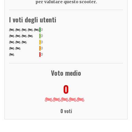
per valutare questo scooter.
I voti degli utenti
0
0
0
0
0
Voto medio
0
0 voti