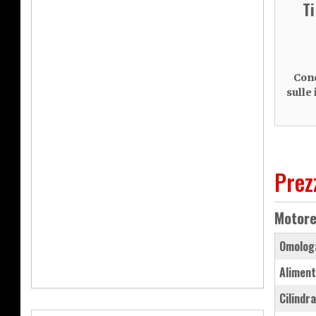
T
Cond
sulle
Prez
Motor
Omolog
Aliment
Cilindr