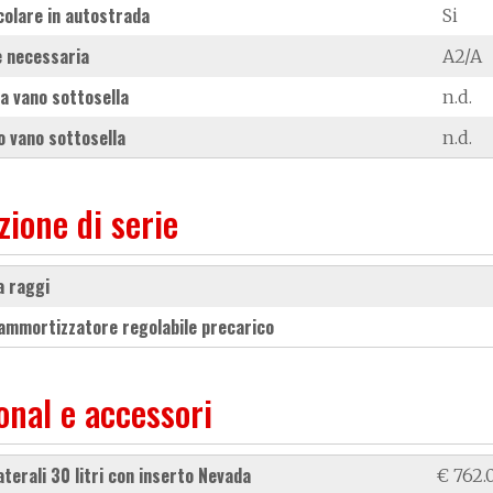
colare in autostrada
Si
 necessaria
A2/A
a vano sottosella
n.d.
 vano sottosella
n.d.
zione di serie
 a raggi
 ammortizzatore regolabile precarico
onal e accessori
laterali 30 litri con inserto Nevada
€ 762.