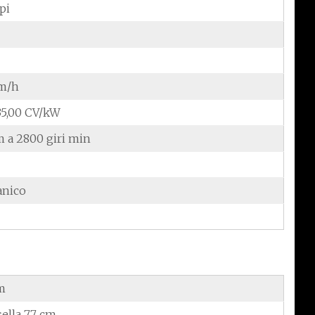
pi
m/h
/35,00 CV/kW
 a 2800 giri min
anico
m
sella 77 cm