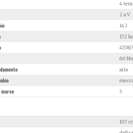
4 tem
2 a V
oio
14 l
à
172 k
a
47,58
60 Nm
ddamento
aria
mbio
mecc
 marce
5
107 c
della 