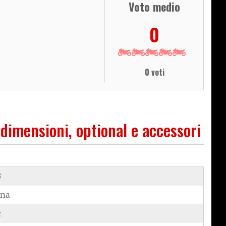
Voto medio
0
0 voti
 dimensioni, optional e accessori
3
ina
c