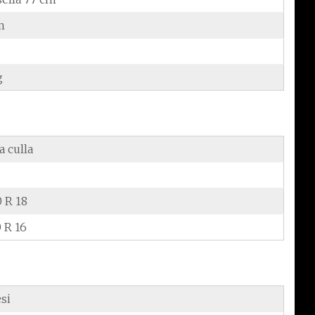
m
g
a culla
0 R 18
 R 16
si