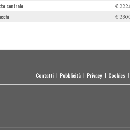
etto centrale
€ 222.
acchi
€ 280.
Contatti
Pubblicità
Privacy
Cookies