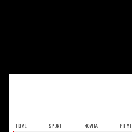
Salta
al
contenuto
principale
Main
HOME
SPORT
NOVITÀ
PRIMI
navigation