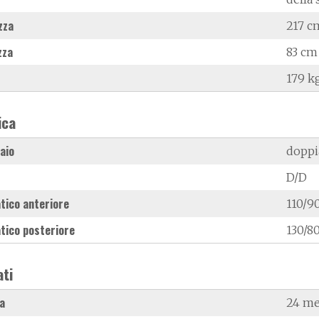
zza
217 c
zza
83 cm
179 k
ica
laio
doppi
D/D
tico anteriore
110/9
tico posteriore
130/80
ati
a
24 me