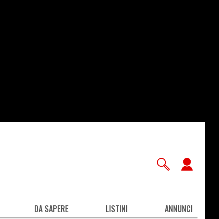
User
accou
men
DA SAPERE
LISTINI
ANNUNCI