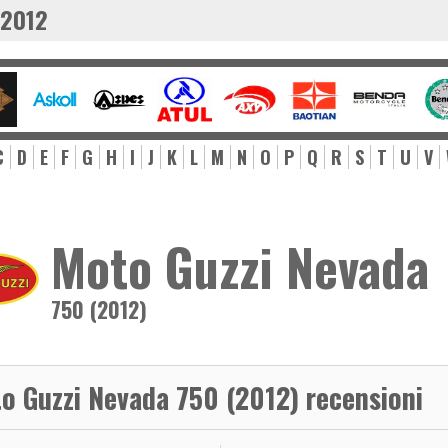
 2012
C
D
E
F
G
H
I
J
K
L
M
N
O
P
Q
R
S
T
U
V
Moto Guzzi Nevada
750 (2012)
o Guzzi Nevada 750 (2012) recensioni