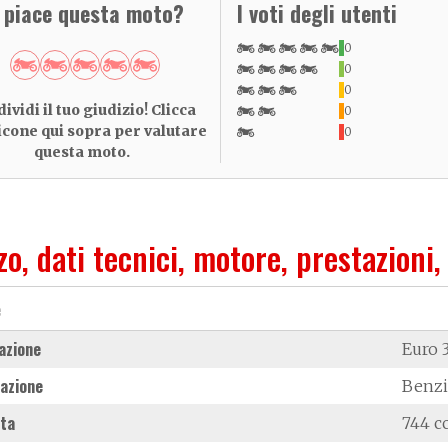
i piace questa moto?
I voti degli utenti
0
0
0
ividi il tuo giudizio! Clicca
0
 icone qui sopra per valutare
0
questa moto.
zo, dati tecnici, motore, prestazioni,
e
azione
Euro 
azione
Benz
ata
744 c