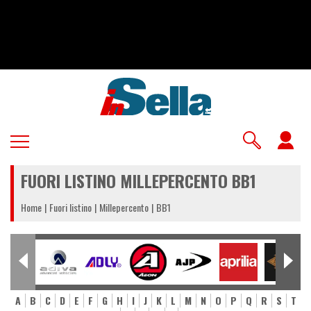
Salta
al
contenuto
principale
U
a
FUORI LISTINO MILLEPERCENTO BB1
m
Home
Fuori listino
Millepercento
BB1
A
B
C
D
E
F
G
H
I
J
K
L
M
N
O
P
Q
R
S
T