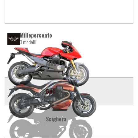
Millepercento
3 modelli
Alba
BB1
Scighera