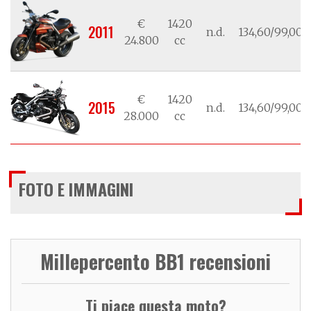
€
1420
2011
n.d.
134,60/99,00
24.800
cc
€
1420
2015
n.d.
134,60/99,00
28.000
cc
FOTO E IMMAGINI
Millepercento BB1 recensioni
Ti piace questa moto?