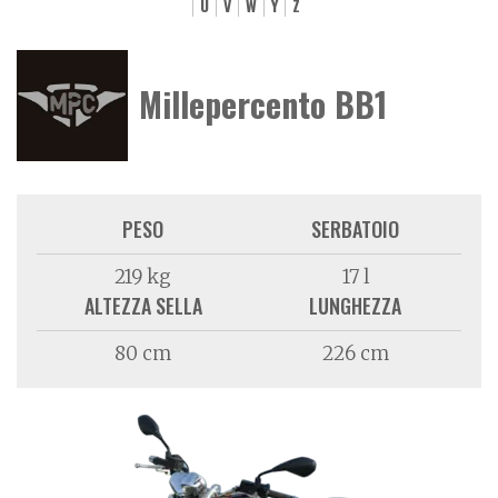
U
V
W
Y
Z
Millepercento BB1
PESO
SERBATOIO
219 kg
17 l
ALTEZZA SELLA
LUNGHEZZA
80 cm
226 cm