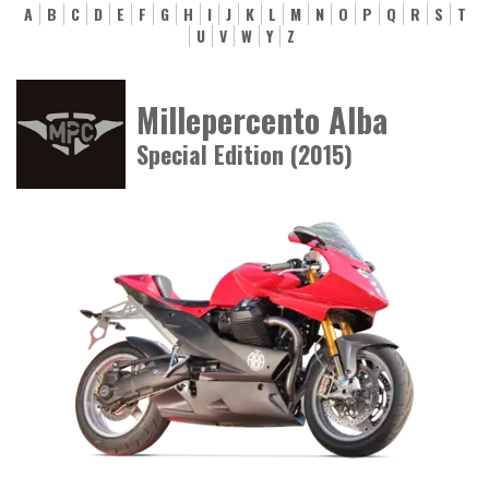
A
B
C
D
E
F
G
H
I
J
K
L
M
N
O
P
Q
R
S
T
U
V
W
Y
Z
Millepercento Alba
Special Edition (2015)