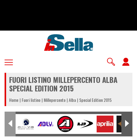
Salta
al
contenuto
principale
U
a
FUORI LISTINO MILLEPERCENTO ALBA
m
SPECIAL EDITION 2015
Home
Fuori listino
Millepercento
Alba
Special Edition 2015