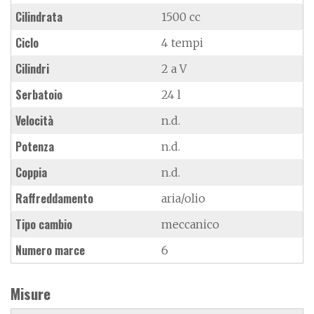
Cilindrata
1500 cc
Ciclo
4 tempi
Cilindri
2 a V
Serbatoio
24 l
Velocità
n.d.
Potenza
n.d.
Coppia
n.d.
Raffreddamento
aria/olio
Tipo cambio
meccanico
Numero marce
6
Misure