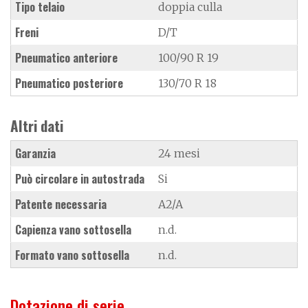
Tipo telaio
doppia culla
Freni
D/T
Pneumatico anteriore
100/90 R 19
Pneumatico posteriore
130/70 R 18
Altri dati
Garanzia
24 mesi
Può circolare in autostrada
Si
Patente necessaria
A2/A
Capienza vano sottosella
n.d.
Formato vano sottosella
n.d.
Dotazione di serie