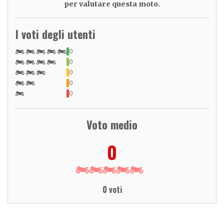
per valutare questa moto.
I voti degli utenti
0
0
0
0
0
Voto medio
0
0 voti