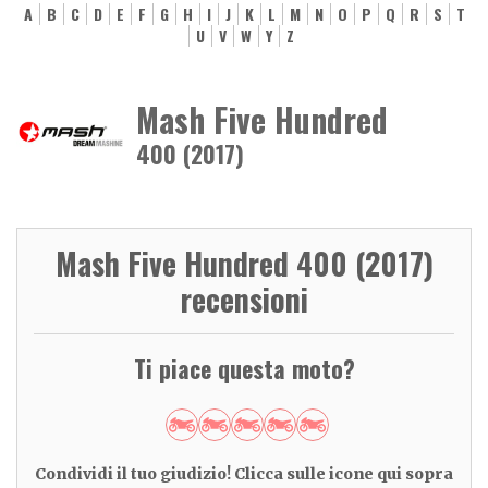
A
B
C
D
E
F
G
H
I
J
K
L
M
N
O
P
Q
R
S
T
U
V
W
Y
Z
Mash Five Hundred
400 (2017)
Mash Five Hundred 400 (2017)
recensioni
Ti piace questa moto?
Condividi il tuo giudizio! Clicca sulle icone qui sopra