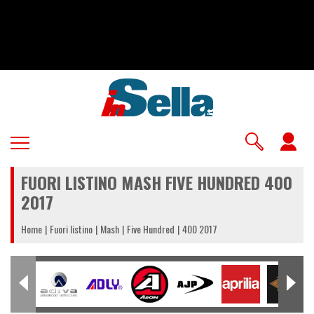
Salta
al
contenuto
principale
U
a
FUORI LISTINO MASH FIVE HUNDRED 400
m
2017
Home
Fuori listino
Mash
Five Hundred
400 2017