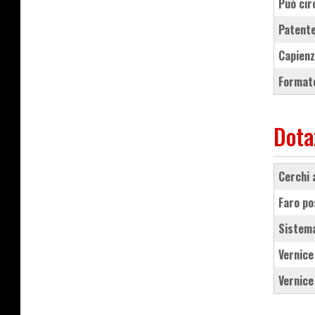
Può cir
Patente
Capienz
Formato
Dota
cerchi
faro p
sistem
vernice
vernic