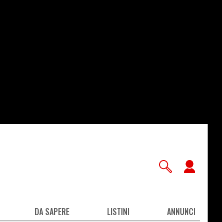
User
accou
men
DA SAPERE
LISTINI
ANNUNCI