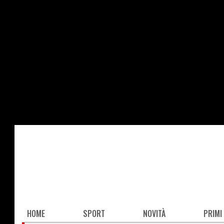
Salta
al
contenuto
principale
Main
HOME
SPORT
NOVITÀ
PRIMI
navigation