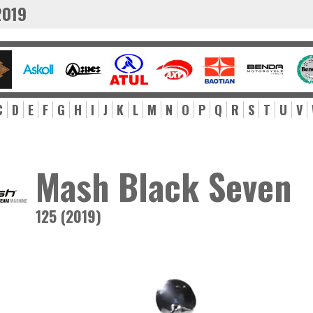
2019
C
D
E
F
G
H
I
J
K
L
M
N
O
P
Q
R
S
T
U
V
Mash Black Seven
125 (2019)