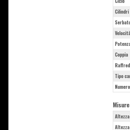
Ciclo
Cilindri
Serbat
Velocit
Potenz
Coppia
Raffre
Tipo ca
Numero
Misure
Altezza
Altezza