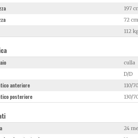
zza
197 c
zza
72 c
112 k
ica
laio
culla
D/D
tico anteriore
110/70
tico posteriore
130/70
ati
a
24 me