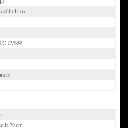
pi
ocilindrico
/8,53 CV/kW
anico
m
sella 78 cm