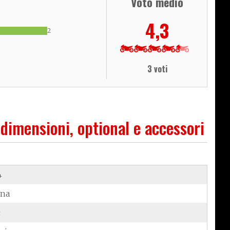
Voto medio
4,3
2
3 voti
 dimensioni, optional e accessori
4
ina
c