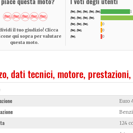
i piace questa moto?
I voti degli utenti
1
0
ividi il tuo giudizio! Clicca
0
 icone qui sopra per valutare
0
questa moto.
zo, dati tecnici, motore, prestazioni,
e
azione
Euro 
azione
Benz
ata
124 c