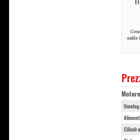
T
Cond
sulle
Prez
Motor
Omolog
Aliment
Cilindr