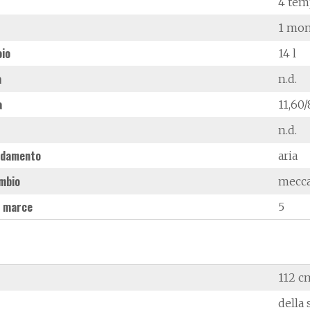
4 tem
1 mon
oio
14 l
à
n.d.
a
11,60
n.d.
ddamento
aria
mbio
mecc
 marce
5
112 c
della 