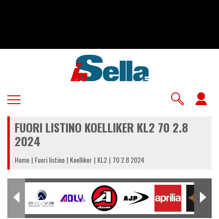
Salta
al
contenuto
principale
U
a
FUORI LISTINO KOELLIKER KL2 70 2.8
m
2024
Home
Fuori listino
Koelliker
KL2
70 2.8 2024