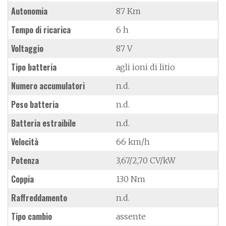
Autonomia
87 Km
Tempo di ricarica
6 h
Voltaggio
87 V
Tipo batteria
agli ioni di litio
Numero accumulatori
n.d.
Peso batteria
n.d.
Batteria estraibile
n.d.
Velocità
66 km/h
Potenza
3,67/2,70 CV/kW
Coppia
130 Nm
Raffreddamento
n.d.
Tipo cambio
assente