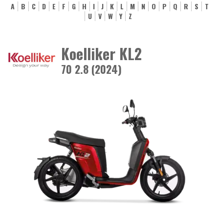
A
B
C
D
E
F
G
H
I
J
K
L
M
N
O
P
Q
R
S
T
U
V
W
Y
Z
Koelliker KL2
70 2.8 (2024)