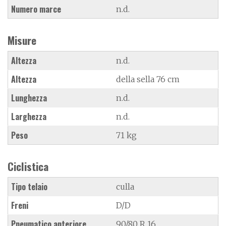
Numero marce
n.d.
Misure
Altezza
n.d.
Altezza
della sella 76 cm
Lunghezza
n.d.
Larghezza
n.d.
Peso
71 kg
Ciclistica
Tipo telaio
culla
Freni
D/D
Pneumatico anteriore
90/80 R 16