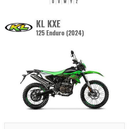
U
V
W
Y
Z
KL KXE
125 Enduro (2024)