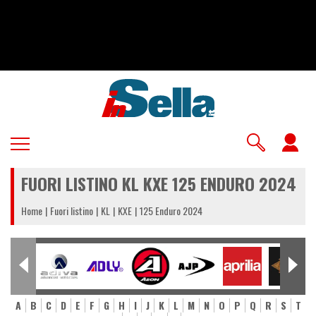
Salta
al
contenuto
principale
U
a
FUORI LISTINO KL KXE 125 ENDURO 2024
m
Home
Fuori listino
KL
KXE
125 Enduro 2024
A
B
C
D
E
F
G
H
I
J
K
L
M
N
O
P
Q
R
S
T