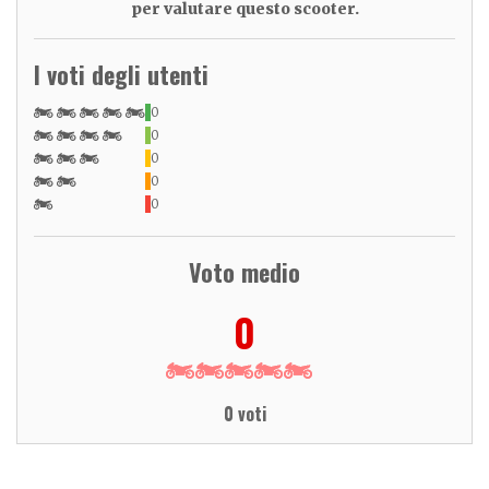
per valutare questo scooter.
I voti degli utenti
0
0
0
0
0
Voto medio
0
0 voti