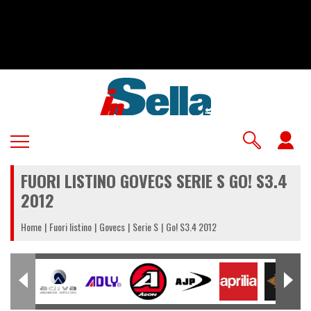
Salta
al
contenuto
principale
U
a
FUORI LISTINO GOVECS SERIE S GO! S3.4
m
2012
Home
Fuori listino
Govecs
Serie S
Go! S3.4 2012