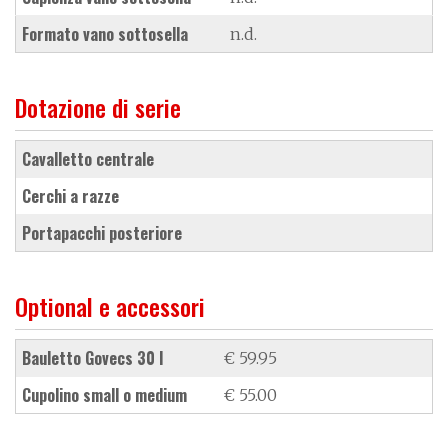
Formato vano sottosella
n.d.
Dotazione di serie
cavalletto centrale
cerchi a razze
portapacchi posteriore
Optional e accessori
bauletto Govecs 30 l
€ 59.95
cupolino small o medium
€ 55.00