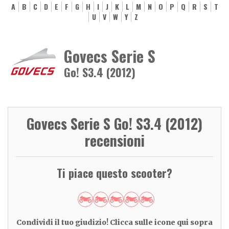
A
B
C
D
E
F
G
H
I
J
K
L
M
N
O
P
Q
R
S
T
U
V
W
Y
Z
Govecs Serie S
Go! S3.4 (2012)
Govecs Serie S Go! S3.4 (2012)
recensioni
Ti piace questo scooter?
Condividi il tuo giudizio! Clicca sulle icone qui sopra