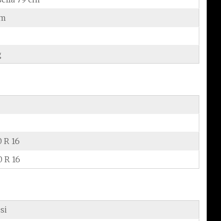
cm
g
0 R 16
0 R 16
si