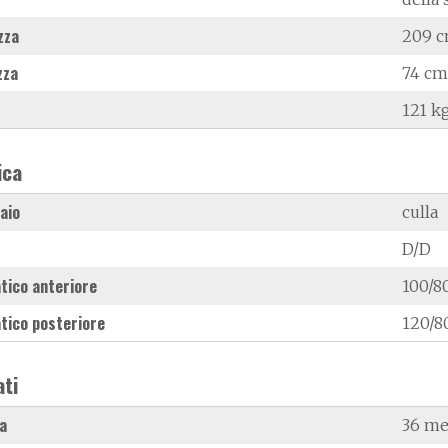
zza
209 
zza
74 cm
121 k
ica
laio
culla
D/D
tico anteriore
100/8
tico posteriore
120/8
ati
a
36 me