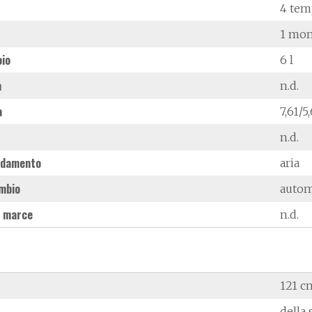
4 tem
1 mon
oio
6 l
à
n.d.
a
7,61/
n.d.
ddamento
aria
mbio
autom
 marce
n.d.
121 c
della 