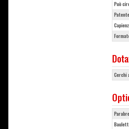
Può cir
Patente
Capienz
Formato
Dota
cerchi
Opti
parabr
baulet