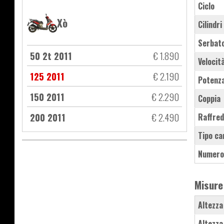
Ciclo
Xò
Cilindri
Serbat
50 2t 2011
€ 1.890
Velocit
125 2011
€ 2.190
Potenz
150 2011
€ 2.290
Coppia
200 2011
€ 2.490
Raffre
Tipo ca
Numero
Misure
Altezza
Altezza