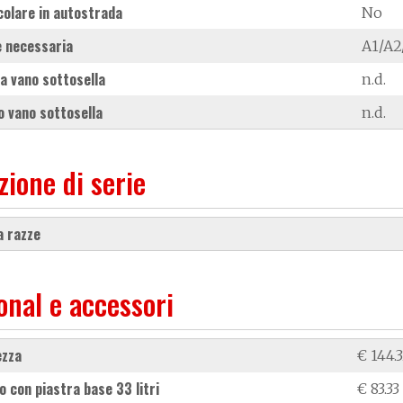
colare in autostrada
No
 necessaria
A1/A2
a vano sottosella
n.d.
 vano sottosella
n.d.
zione di serie
 a razze
onal e accessori
ezza
€ 144.
to con piastra base 33 litri
€ 83.33