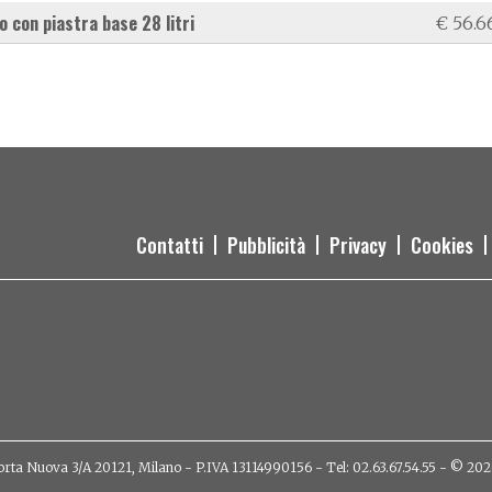
to con piastra base 28 litri
€ 56.6
Contatti
Pubblicità
Privacy
Cookies
orta Nuova 3/A 20121, Milano - P.IVA 13114990156 - Tel: 02.63.67.54.55 - © 2026 - 