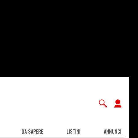
User
accou
men
DA SAPERE
LISTINI
ANNUNCI