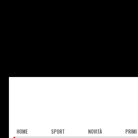
Salta
al
contenuto
principale
Main
HOME
SPORT
NOVITÀ
PRIMI
navigation