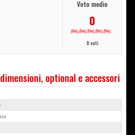
Voto medio
0
0 voti
 dimensioni, optional e accessori
3
ina