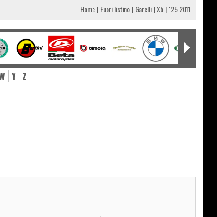
Home
Fuori listino
Garelli
Xò
125 2011
W
Y
Z