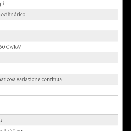
pi
ocilindrico
5,60 CV/kW
atico/a variazione continua
m
sella 79 cm