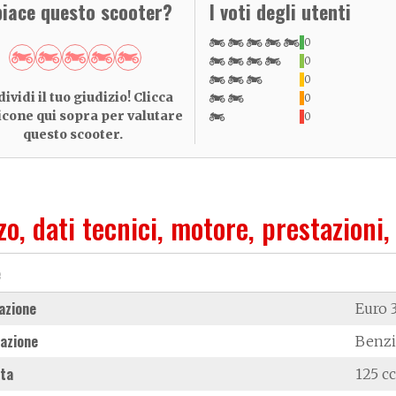
piace questo scooter?
I voti degli utenti
0
0
0
ividi il tuo giudizio! Clicca
0
 icone qui sopra per valutare
0
questo scooter.
zo, dati tecnici, motore, prestazioni,
e
azione
Euro 
azione
Benz
ata
125 cc