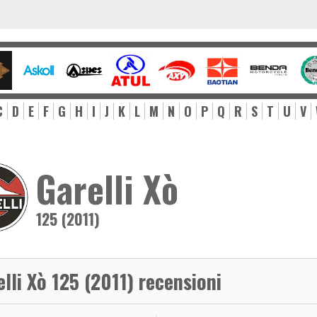
C
D
E
F
G
H
I
J
K
L
M
N
O
P
Q
R
S
T
U
V
Garelli Xò
125 (2011)
elli Xò 125 (2011) recensioni