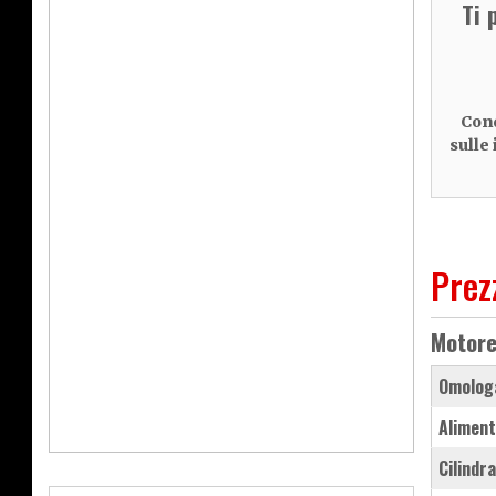
Ti 
Cond
sulle
Prez
Motor
Omolog
Aliment
Cilindr