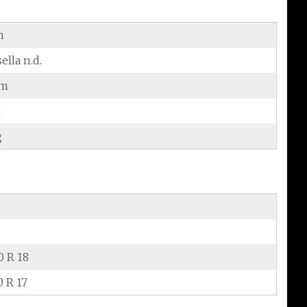
m
sella n.d.
cm
m
g
0 R 18
0 R 17