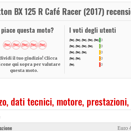
xton BX 125 R Café Racer (2017) recensi
i piace questa moto?
I voti degli utenti
0
0
0
ividi il tuo giudizio! Clicca
0
 icone qui sopra per valutare
0
questa moto.
zo, dati tecnici, motore, prestazioni,
e
azione
Euro 