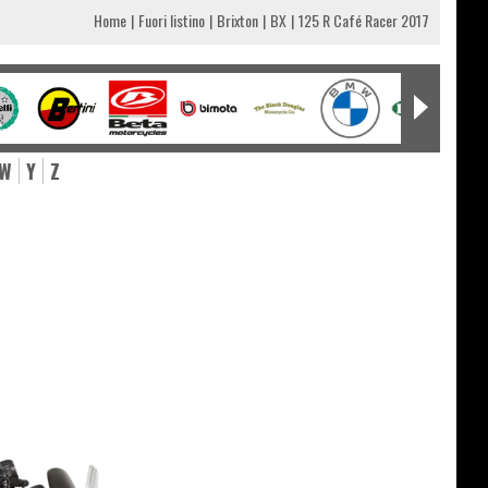
Home
Fuori listino
Brixton
BX
125 R Café Racer 2017
W
Y
Z