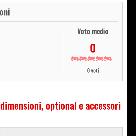
oni
Voto medio
0
0 voti
 dimensioni, optional e accessori
4