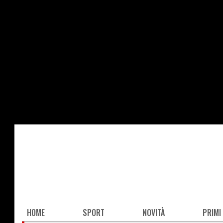
Salta
al
contenuto
principale
Main
HOME
SPORT
NOVITÀ
PRIMI
navigation