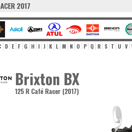
RACER 2017
C
D
E
F
G
H
I
J
K
L
M
N
O
P
Q
R
S
T
U
V
Brixton BX
125 R Café Racer (2017)