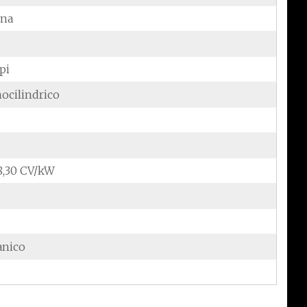
ina
pi
ocilindrico
/8,30 CV/kW
anico