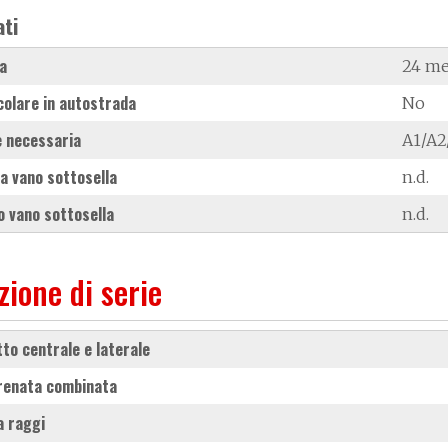
ati
a
24 me
colare in autostrada
No
 necessaria
A1/A2
a vano sottosella
n.d.
 vano sottosella
n.d.
zione di serie
etto centrale e laterale
frenata combinata
 a raggi