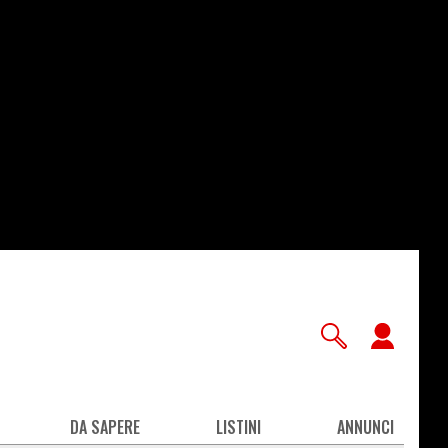
User
accou
men
DA SAPERE
LISTINI
ANNUNCI