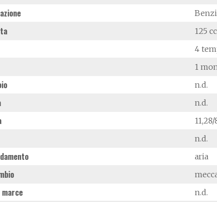
azione
Benz
ata
125 cc
4 tem
1 mon
oio
n.d.
à
n.d.
a
11,28
n.d.
ddamento
aria
mbio
mecc
 marce
n.d.