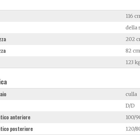
116 c
della 
zza
202 
zza
82 c
123 k
ica
laio
culla
D/D
tico anteriore
100/9
tico posteriore
120/8