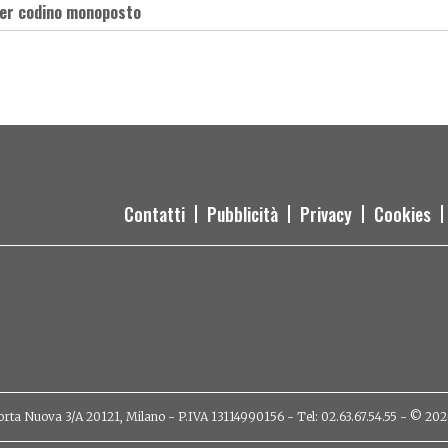
per codino monoposto
Contatti
Pubblicità
Privacy
Cookies
orta Nuova 3/A 20121, Milano - P.IVA 13114990156 - Tel: 02.63.67.54.55 - © 2026 - 