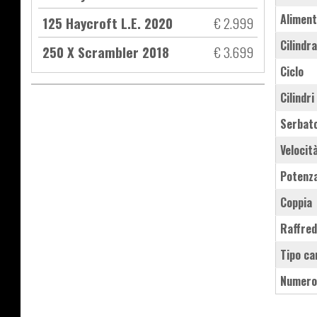
Aliment
125 Haycroft L.E. 2020
€ 2.999
Cilindr
250 X Scrambler 2018
€ 3.699
Ciclo
Cilindri
Serbat
Velocit
Potenz
Coppia
Raffre
Tipo ca
Numero