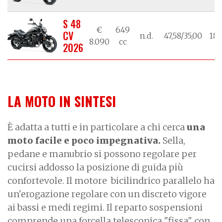
S 48
€
649
CV
n.d.
47,58/35,00
18/
8.090
cc
2026
LA MOTO IN SINTESI
È adatta a tutti e in particolare a chi cerca
una
moto facile e poco impegnativa.
Sella,
pedane e manubrio si possono regolare per
cucirsi addosso la posizione di guida più
confortevole. Il motore bicilindrico parallelo ha
un'erogazione regolare con un discreto vigore
ai bassi e medi regimi. Il reparto sospensioni
comprende una forcella telescopica "fissa" con