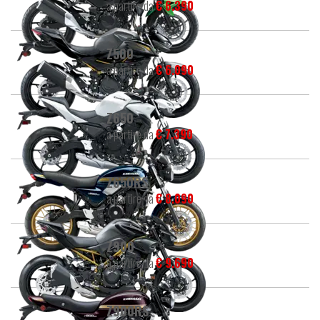
a partire da
€ 6.390
Z500
a partire da
€ 6.090
Z650
a partire da
€ 7.390
Z650RS
a partire da
€ 8.090
Z900
a partire da
€ 9.690
Z900RS