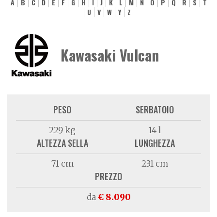
A
B
C
D
E
F
G
H
I
J
K
L
M
N
O
P
Q
R
S
T
U
V
W
Y
Z
Kawasaki Vulcan
PESO
SERBATOIO
229 kg
14 l
ALTEZZA SELLA
LUNGHEZZA
71 cm
231 cm
PREZZO
da
€ 8.090