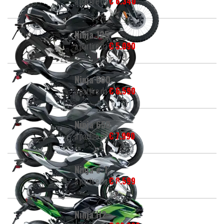
a partire da
€ 6.340
Ninja 125
a partire da
€ 5.090
Ninja 500
a partire da
€ 6.590
Ninja 650
a partire da
€ 7.990
Ninja e-1
a partire da
€ 8.599
Ninja H2