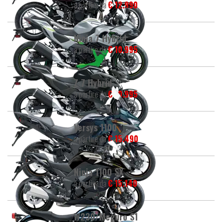
a partire da
€ 12.990
Ninja 7 Hybrid
a partire da
€ 10.995
Z 7 Hybrid
a partire da
€ 10.995
Versys 1100
a partire da
€ 15.490
Ninja 1100 SX
a partire da
€ 15.140
W230/Meguro S1