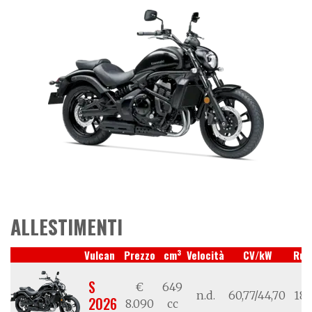
ALLESTIMENTI
3
Vulcan
Prezzo
cm
Velocità
CV/kW
Ruo
S
€
649
n.d.
60,77/44,70
18/
2026
8.090
cc