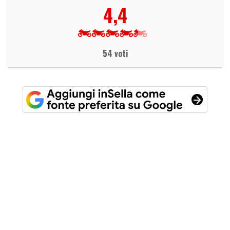
4,4
54 voti