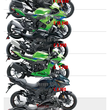
a partire da
€ 29.690
Ninja ZX-10R
a partire da
€ 18.990
Ninja ZX-4R
a partire da
€ 8.990
Ninja ZX-6R
a partire da
€ 12.790
Versys 650
a partire da
€ 8.190
Vulcan