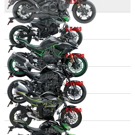
a partire da
€ 8.090
Z e-1
a partire da
€ 8.239
Z H2
a partire da
€ 22.740
Z1100
a partire da
€ 11.990
Z125
a partire da
€ 4.790
Z400