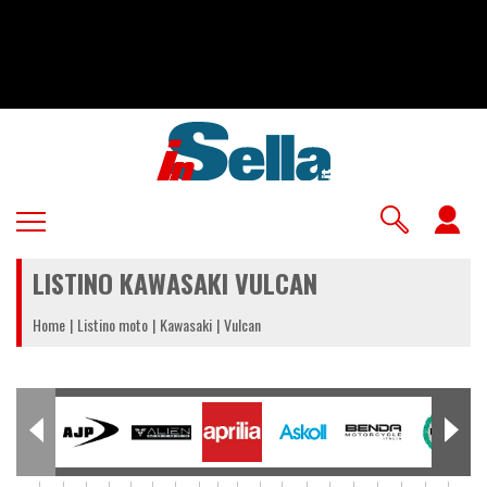
Salta
al
contenuto
principale
U
a
LISTINO KAWASAKI VULCAN
m
Home
Listino moto
Kawasaki
Vulcan