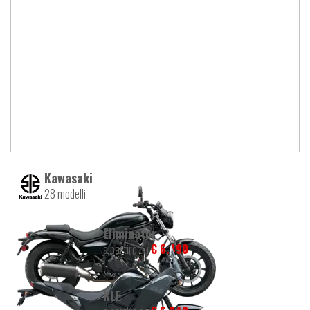
Kawasaki
28 modelli
Eliminator
a partire da
€ 6.490
KLE