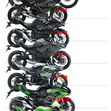
Ninja 125
a partire da
€ 5.090
Ninja 500
a partire da
€ 6.590
Ninja 650
a partire da
€ 7.990
Ninja e-1
a partire da
€ 8.599
Ninja H2
a partire da
€ 29.690