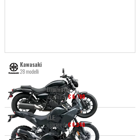
Kawasaki
28 modelli
Eliminator
a partire da
€ 6.490
KLE
a partire da
€ 6.340