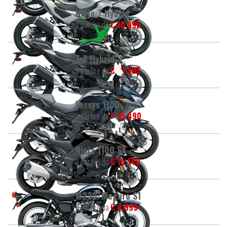
Ninja 7 Hybrid
a partire da
€ 10.995
Z 7 Hybrid
a partire da
€ 10.995
Versys 1100
a partire da
€ 15.490
Ninja 1100 SX
a partire da
€ 15.140
W230/Meguro S1
a partire da
€ 4.999