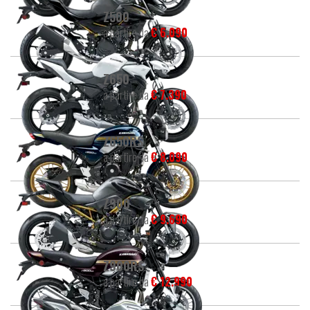
Z500
a partire da
€ 6.090
Z650
a partire da
€ 7.390
Z650RS
a partire da
€ 8.090
Z900
a partire da
€ 9.690
Z900RS
a partire da
€ 12.990