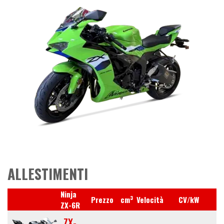
ALLESTIMENTI
Ninja
3
Prezzo
cm
Velocità
CV/kW
Ru
ZX-6R
ZX-