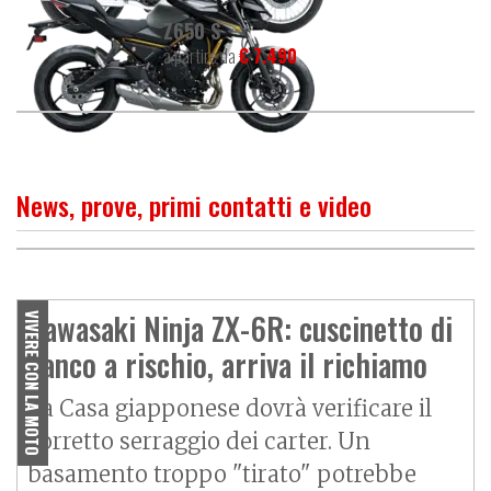
Z650 S
a partire da
€ 7.490
News, prove, primi contatti e video
PROVA
Kawasaki Ninja ZX-6R:
supersport alla riscossa!
Kawasaki Ninja ZX-6R: cuscinetto di
VIVERE CON LA MOTO
banco a rischio, arriva il richiamo
La Casa giapponese dovrà verificare il
corretto serraggio dei carter. Un
basamento troppo "tirato" potrebbe