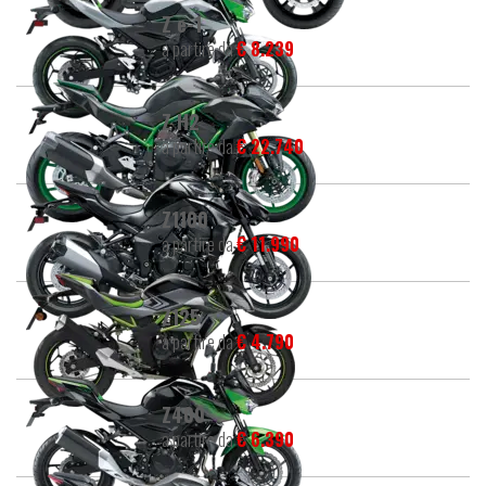
Z e-1
a partire da
€ 8.239
Z H2
a partire da
€ 22.740
Z1100
a partire da
€ 11.990
Z125
a partire da
€ 4.790
Z400
a partire da
€ 6.390