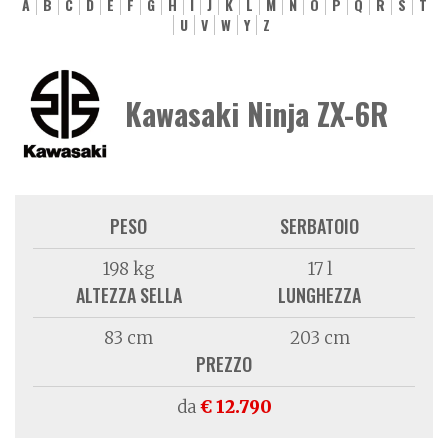
A
B
C
D
E
F
G
H
I
J
K
L
M
N
O
P
Q
R
S
T
U
V
W
Y
Z
Kawasaki Ninja ZX-6R
PESO
SERBATOIO
198 kg
17 l
ALTEZZA SELLA
LUNGHEZZA
83 cm
203 cm
PREZZO
da
€ 12.790