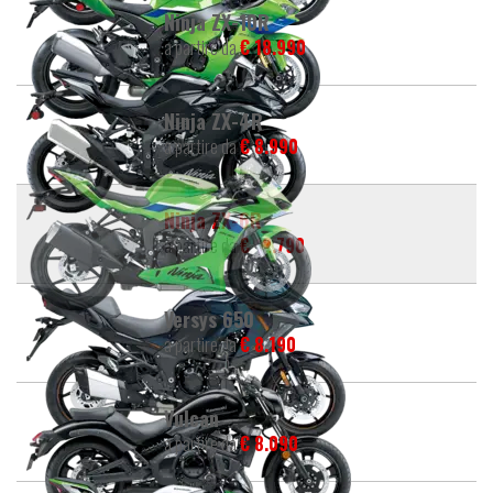
Ninja ZX-10R
a partire da
€ 18.990
Ninja ZX-4R
a partire da
€ 8.990
Ninja ZX-6R
a partire da
€ 12.790
Versys 650
a partire da
€ 8.190
Vulcan
a partire da
€ 8.090