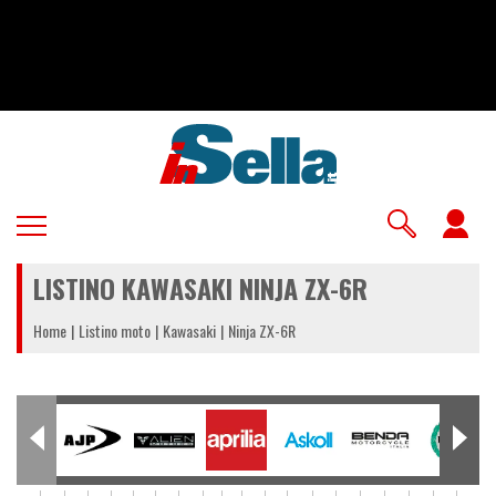
Salta
al
contenuto
principale
U
a
LISTINO KAWASAKI NINJA ZX-6R
m
Home
Listino moto
Kawasaki
Ninja ZX-6R