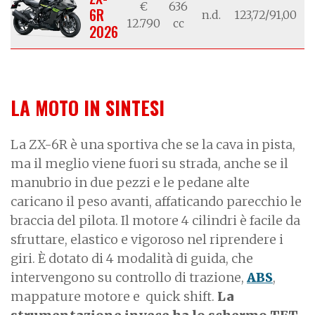
€
636
6R
n.d.
123,72/91,00
1
12.790
cc
2026
LA MOTO IN SINTESI
La ZX-6R è una sportiva che se la cava in pista,
ma il meglio viene fuori su strada, anche se il
manubrio in due pezzi e le pedane alte
caricano il peso avanti, affaticando parecchio le
braccia del pilota. Il motore 4 cilindri è facile da
sfruttare, elastico e vigoroso nel riprendere i
giri. È dotato di 4 modalità di guida, che
intervengono su controllo di trazione,
ABS
,
mappature motore e quick shift.
La