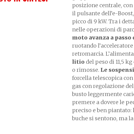
posizione centrale, co
il pulsante dell’e-Boos
picco di 9 kW. Tra i det
nelle operazioni di par
moto avanza a passo
ruotando l’acceleratore 
retromarcia. L’aliment
litio
del peso di 11,5 kg
o rimosse.
Le sospensi
forcella telescopica co
gas con regolazione del
busto leggermente caric
premere a dovere le pe
preciso e ben piantato: 
buche si sentono, ma la