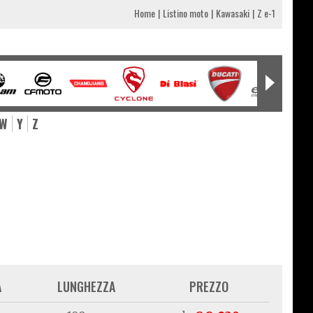
Home
Listino moto
Kawasaki
Z e-1
W
Y
Z
A
LUNGHEZZA
PREZZO