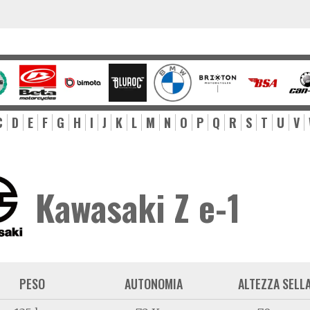
C
D
E
F
G
H
I
J
K
L
M
N
O
P
Q
R
S
T
U
V
Kawasaki Z e-1
PESO
AUTONOMIA
ALTEZZA SELL