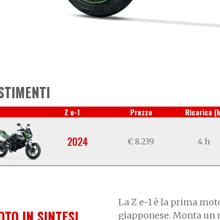
STIMENTI
Z e-1
Prezzo
Ricarica (h
2024
€ 8.239
4 h
La Z e-1 è la prima moto
OTO IN SINTESI
giapponese. Monta un m