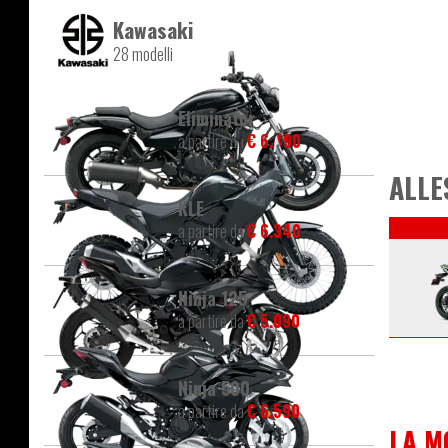
Kawasaki
28 modelli
Eliminator
a partire da
€ 6.490
ALLE
KLE
a partire da
€ 6.340
Ninja 125
a partire da
€ 5.090
Ninja 500
a partire da
€ 6.590
LA M