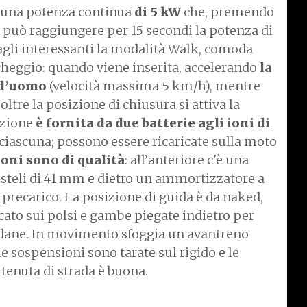
n una potenza continua
di 5 kW
che, premendo
t, può raggiungere per 15 secondi la potenza di
tagli interessanti la modalità Walk, comoda
cheggio: quando viene inserita, accelerando
la
 d’uomo
(velocità massima 5 km/h), mentre
oltre la posizione di chiusura si attiva la
azione
è fornita da due batterie agli ioni di
 ciascuna; possono essere ricaricate sulla moto
oni sono di qualità
: all’anteriore c'è una
n steli di 41 mm e dietro un ammortizzatore a
 precarico.
La posizione di guida è da naked,
ato sui polsi e gambe piegate indietro per
dane. In movimento sfoggia un avantreno
le sospensioni sono tarate sul rigido e le
 tenuta di strada è buona.