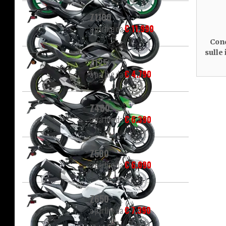
Z1100
a partire da
€ 11.990
Cond
sulle
Z125
a partire da
€ 4.790
Z400
a partire da
€ 6.390
Z500
a partire da
€ 6.090
Z650
a partire da
€ 7.390