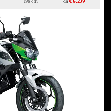
198 cm
da
€ 8.239