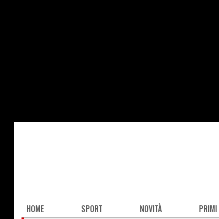
Salta
al
contenuto
principale
Main
HOME
SPORT
NOVITÀ
PRIMI
navigation