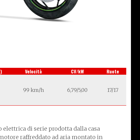
)
Velocità
CV/kW
Ruote
99 km/h
6,79/5,00
17/17
 elettrica di serie prodotta dalla casa
otore raffreddato ad aria montato in