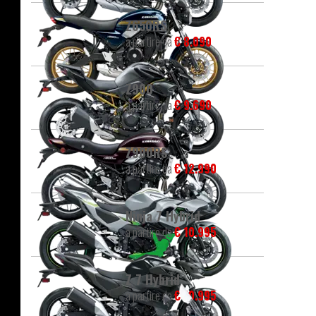
Z650RS
a partire da
€ 8.090
Z900
a partire da
€ 9.690
Z900RS
a partire da
€ 12.990
Ninja 7 Hybrid
a partire da
€ 10.995
Z 7 Hybrid
a partire da
€ 10.995