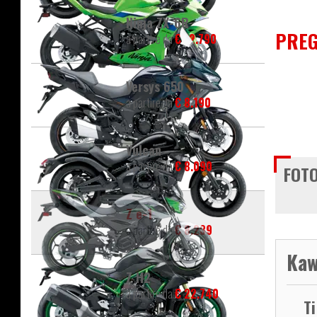
Ninja ZX-6R
PREG
a partire da
€ 12.790
Versys 650
a partire da
€ 8.190
Vulcan
a partire da
€ 8.090
FOTO
Z e-1
a partire da
€ 8.239
Kaw
Z H2
a partire da
€ 22.740
T