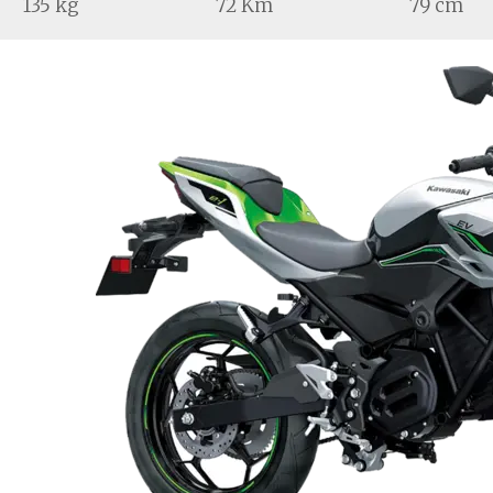
135 kg
72 Km
79 cm