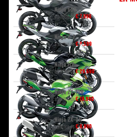
Ninja 650
a partire da
€ 7.990
Ninja e-1
a partire da
€ 8.599
Ninja H2
a partire da
€ 29.690
Ninja ZX-10R
a partire da
€ 18.990
Ninja ZX-4R
a partire da
€ 8.990