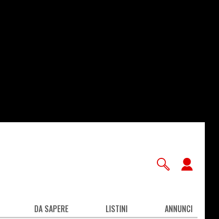
User
accou
men
DA SAPERE
LISTINI
ANNUNCI