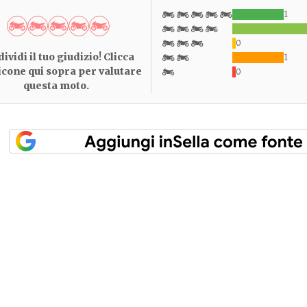
1
0
ividi il tuo giudizio! Clicca
1
 icone qui sopra per valutare
0
questa moto.