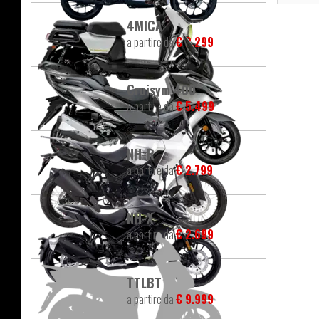
4MICA
a partire da
€ 2.299
Cruisym 400
a partire da
€ 5.499
NH-R
a partire da
€ 2.799
NH-X
a partire da
€ 2.699
TTLBT
a partire da
€ 9.999