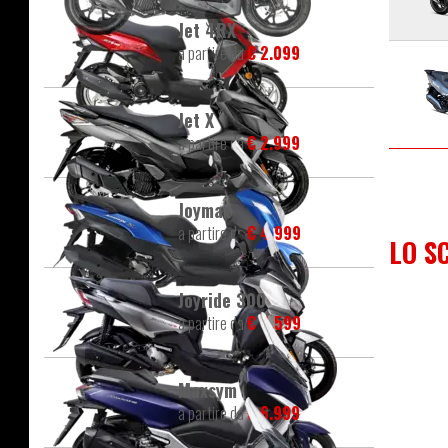
Jet 4RX
a partire da
€ 2.099
Jet X
a partire da
€ 2.999
Joymax
a partire da
€ 4.999
LO S
Joyride 300
a partire da
€ 4.599
Maxsym
a partire da
€ 6.999