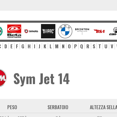
C
D
E
F
G
H
I
J
K
L
M
N
O
P
Q
R
S
T
U
V
Sym Jet 14
PESO
SERBATOIO
ALTEZZA SELL