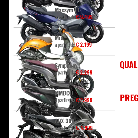
Maxsym TL
a partire da
€ 9.499
Mio
a partire da
€ 2.199
QUAL
Symphony
a partire da
€ 2.299
MMBCU
PREG
a partire da
€ 2.999
ADX 300
a partire da
€ 4.999