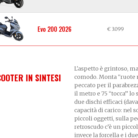
Evo 200 2026
€ 3.099
L'aspetto è grintoso, ma 
COOTER IN SINTESI
comodo. Monta “ruote m
peccato per il parabrez
il metro e 75 “tocca” lo
due dischi efficaci (dav
capacità di carico: nel so
piccoli oggetti, sulla p
retroscudo c’è un picco
invece la forcella e i d