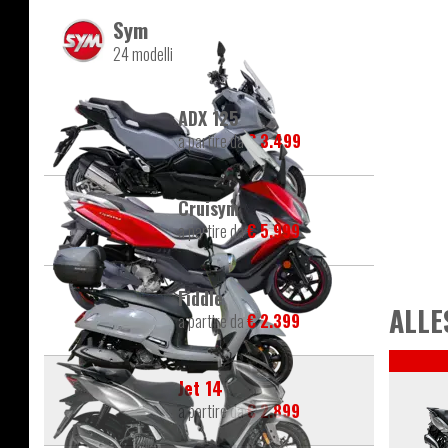
Sym
24 modelli
ADX 125
a partire da
€ 3.499
Cruisym
a partire da
€ 5.999
Fiddle
ALLE
a partire da
€ 2.399
Jet 14
a partire da
€ 2.899