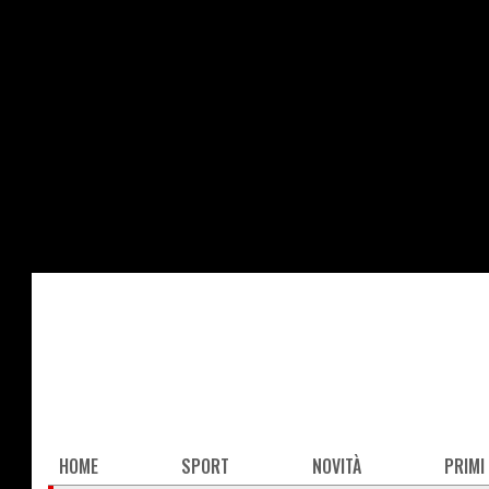
Salta
al
contenuto
principale
Main
HOME
SPORT
NOVITÀ
PRIMI
navigation