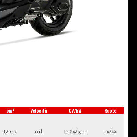
3
cm
Velocità
CV/kW
Ruote
125 cc
n.d.
12,64/9,30
14/14