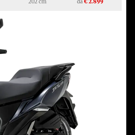
202 cm
da
€ 2.899