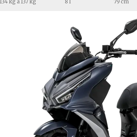
134 kg a 137 kg
8 l
79 cm