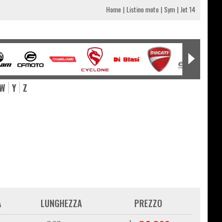
Home
Listino moto
Sym
Jet 14
W
Y
Z
A
LUNGHEZZA
PREZZO