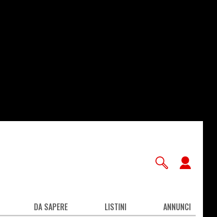
User
accou
men
DA SAPERE
LISTINI
ANNUNCI