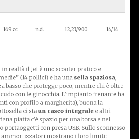
169 cc
n.d.
12,23/9,00
14/14
in realtà il Jet è uno scooter pratico e
edie” (14 pollici) e ha una
sella spaziosa
,
za basso che protegge poco, mentre chi è oltre
 scudo con le ginocchia. L’impianto frenante ha
anti con profilo a margherita), buona la
ttosella ci sta
un casco integrale
e altri
edana piatta c'è spazio per una borsa e nel
lo portaoggetti con presa USB. Sullo sconnesso
ue ammortizzatori mostrano i loro limiti: