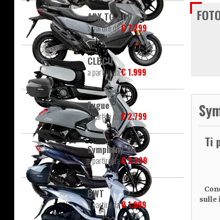
FOTO
ADX TG 400
a partire da
€ 7.299
CLBCU
a partire da
€ 1.999
Fugue
Sym
a partire da
€ 2.799
Ti 
Symphony SR
a partire da
€ 2.299
Cond
BWT
sulle
a partire da
€ 1.999